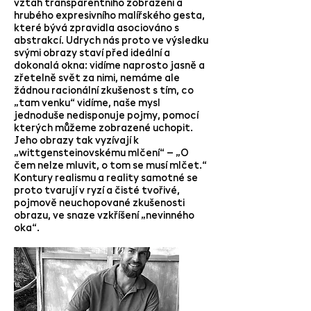
vztah transparentního zobrazení a
hrubého expresivního malířského gesta,
které bývá zpravidla asociováno s
abstrakcí. Udrych nás proto ve výsledku
svými obrazy staví před ideální a
dokonalá okna: vidíme naprosto jasně a
zřetelně svět za nimi, nemáme ale
žádnou racionální zkušenost s tím, co
„tam venku“ vidíme, naše mysl
jednoduše nedisponuje pojmy, pomocí
kterých můžeme zobrazené uchopit.
Jeho obrazy tak vyzívají k
„wittgensteinov­skému mlčení“ – „O
čem nelze mluvit, o tom se musí mlčet.“
Kontury realismu a reality samotné se
proto tvarují v ryzí a čisté tvořivé,
pojmově neuchopované zkušenosti
obrazu, ve snaze vzkříšení „nevinného
oka“.