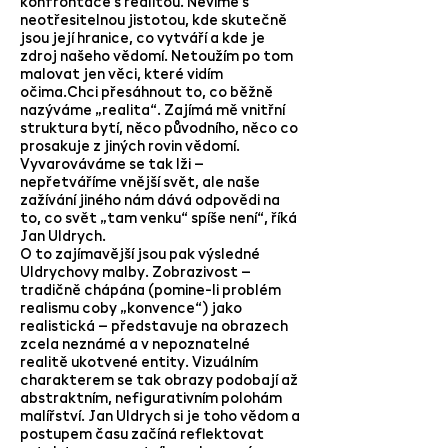
konfrontace s realitou. Nevíme s
neotřesitelnou jistotou, kde skutečně
jsou její hranice, co vytváří a kde je
zdroj našeho vědomí. Netoužím po tom
malovat jen věci, které vidím
očima.Chci přesáhnout to, co běžně
nazýváme „realita“. Zajímá mě vnitřní
struktura bytí, něco původního, něco co
prosakuje z jiných rovin vědomí.
Vyvarováváme se tak lži –
nepřetváříme vnější svět, ale naše
zažívání jiného nám dává odpovědi na
to, co svět „tam venku“ spíše není“, říká
Jan Uldrych.
O to zajímavější jsou pak výsledné
Uldrychovy malby. Zobrazivost –
tradičně chápána (pomine-li problém
realismu coby „konvence“) jako
realistická – představuje na obrazech
zcela neznámé a v nepoznatelné
realitě ukotvené entity. Vizuálním
charakterem se tak obrazy podobají až
abstraktním, nefigurativním polohám
malířství. Jan Uldrych si je toho vědom a
postupem času začíná reflektovat