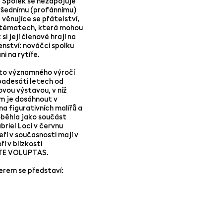
“ Spolek se nezapojuje
 všednímu (profánnímu)
 věnujíce se přátelství,
“ tématech, která mohou
si její členové hrají na
lenství: nováčci spolku
i na rytíře.
oto významného výročí
opadesáti letech od
ovou výstavou, v níž
m je dosáhnout v
a figurativních malířů a
oběhla jako součást
riel Loci v červnu
ří v současnosti mají v
í v blízkosti
ARTE VOLUPTAS.
erem se představí: