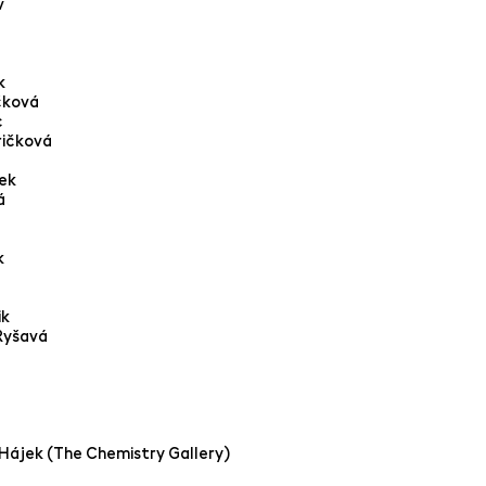
v
k
čková
c
ričková
ek
á
k
ik
Ryšavá
 Hájek (The Chemistry Gallery)