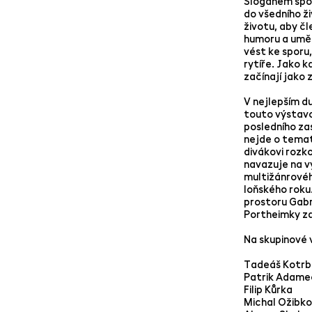
Sloganem spolk
do všedního ž
životu, aby čl
humoru a uměn
vést ke sporu, 
rytíře. Jako k
začínají jako 
V nejlepším d
touto výstavou
posledního za
nejde o temat
divákovi rozk
navazuje na v
multižánrovéh
loňského roku
prostoru Gabri
Portheimky zd
Na skupinové 
Tadeáš Kotrb
Patrik Adame
Filip Kůrka
Michal Ožibko