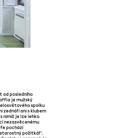
t od posledního
affia je mužský
o celosvětového spolku
i zednáři ani s klubem
 nimiž je lze lehko
ající nezasvěcenému
ffe pochází
tarostný požitkář‘.