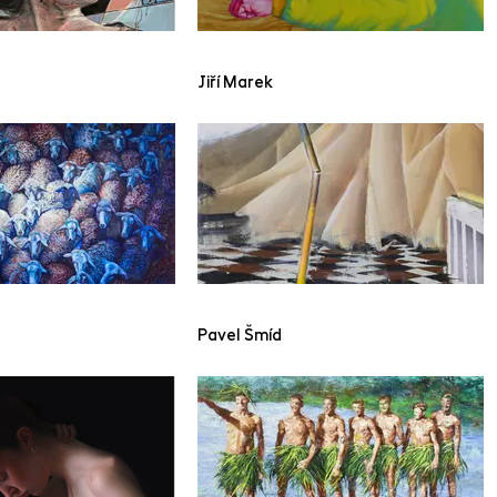
Jiří Marek
Pavel Šmíd