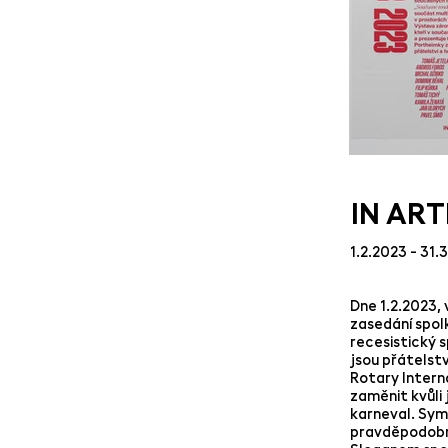
IN AR
1.2.2023 - 31.
Dne 1.2.2023,
zasedání spol
recesistický s
jsou přátelst
Rotary Interna
zaměnit kvůli 
karneval. Sym
pravděpodobně