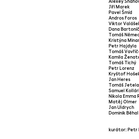
Alexey Shaho
Jiří Marek
Pavel Šmíd
Andros Foros
Viktor Valáše
Dana Bartoní
Tomáš Něme
Kristýna Mina
Petr Hajdyla
Tomáš Vavříč
Kamila Ženat
Tomáš Tichý
Petr Lorenz
Kryštof Hoše
Jan Heres
Tomáš Jetela
Samuel Kollár
Nikola Emma 
Matěj Olmer
Jan Uldrych
Dominik Běhal
kurátor: Petr