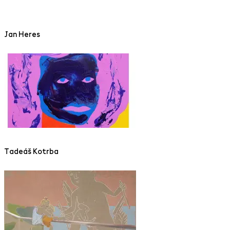
Jan Heres
Tadeáš Kotrba