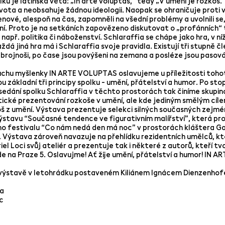
u je latinská věta: „In arte voluptas,“ tedy „V umění je rozkoš.
ivota a neobsahuje žádnou ideologii. Naopak se ohraničuje proti
enové, alespoň na čas, zapomněli na všední problémy a uvolnili se,
í. Proto je na setkáních zapovězeno diskutovat o „profánních
např. politika či náboženství. Schlaraffia se chápe jako hra, v níž 
aždá jiná hra má i Schlaraffia svoje pravidla. Existují tři stupně č
zbrojnoši, po čase jsou povýšeni na zemana a posléze jsou pasován
uchu myšlenky IN ARTE VOLUPTAS oslavujeme u příležitosti toh
 základní tři principy spolku - umění, přátelství a humor. Po st
sedání spolku Schlaraffia v těchto prostorách tak činíme skupin
ické prezentování rozkoše v umění, ale kde jediným smělým cíle
oš z umění. Výstava prezentuje selekci silných současných zejmén
ýstavu “Současné tendence ve figurativním malířství”, která pr
o festivalu “Co nám nedá den má noc” v prostorách kláštera Gab
. Výstava zároveň navazuje na přehlídku rezidentních umělců, kte
el Loci svůj ateliér a prezentuje tak i některé z autorů, kteří tvoř
e na Praze 5. Oslavujme! Ať žije umění, přátelství a humor! IN 
výstavě v letohrádku postaveném Kiliánem Ignácem Dienzenhof
a
c