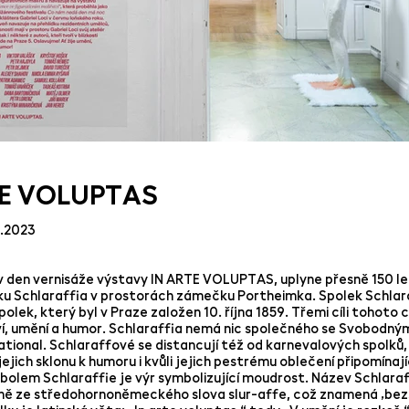
TE VOLUPTAS
3.2023
 v den vernisáže výstavy IN ARTE VOLUPTAS, uplyne přesně 150 le
ku Schlaraffia v prostorách zámečku Portheimka. Spolek Schlar
polek, který byl v Praze založen 10. října 1859. Třemi cíli tohot
ví, umění a humor. Schlaraffia nemá nic společného se Svobodným
tional. Schlaraffové se distancují též od karnevalových spolků, s
jejich sklonu k humoru i kvůli jejich pestrému oblečení připomín
bolem Schlaraffie je výr symbolizující moudrost. Název Schlara
 ze středohornoněmeckého slova slur-affe, což znamená ‚bezs