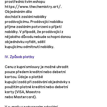
prostřednictvím eshopu
https://www.thechemistry.art/.
Objednáním díla
dochází k zaslání nabídky
prodávajícímu. Prodávající nabídku
příjme zasláním potvrzení o přijetí
nabídky. V případě, že prodávající z
nějakého důvodu nebude schopni danou
objednávku vyřídit, sdělí
kupujícímu odmítnutí nabídky.
IV. Způsob platby
Cenu z kupní smlouvy je možné uhradit
pouze předem kreditní nebo debetní
kartou. Údaje o platbě
kupující zadá při zadávání objednávky s
použitím platné kreditní nebo debetní
karty (VISA, Maestro
nebo Mastercard).
V e-mailu s potvrzením odeslání