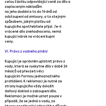
celou částku odpovídající ceně za dílo a
zaplaceným nákladům
na jeho dodání a to do 14 dnů od
odstoupení od smlouvy, a to stejným
způsobem, jakým platbu od
kupujícího spotřebitele přijal. Je-li
vrácené dílo znehodnoceno, nemá
kupující nárok na vrácení kupní
ceny.
VI. Právo z vadného plnění
Kupující je oprávněn uplatnit právo z
vady, která se vyskytne díla v době 24
měsíců od převzetí věci
kupujícím formou jednoznačného
prohlášení. K reklamaci je nutné ze
strany kupujícího vždy doložit
daňový doklad o zakoupení díla.
Reklamaci je možné uznat pouze v
případě, že se jedná o vadu, za
kterou prodávající odpovídá z důvodu