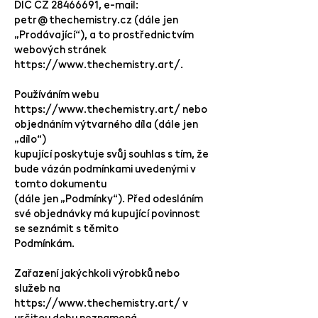
DIČ CZ
28466691
, e-mail:
petr@thechemistry.cz
(dále jen
„Prodávající“), a to prostřednictvím
webových stránek
https://www.thechemistry.art/.
Používáním webu
https://www.thechemistry.art/
nebo
objednáním výtvarného díla (dále jen
„dílo“)
kupující poskytuje svůj souhlas s tím, že
bude vázán podmínkami uvedenými v
tomto dokumentu
(dále jen „Podmínky“). Před odesláním
své objednávky má kupující povinnost
se seznámit s těmito
Podmínkám.
Zařazení jakýchkoli výrobků nebo
služeb na
https://www.thechemistry.art/
v
určitou dobu neznamená