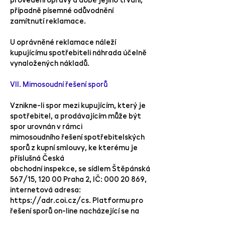
případně písemné odůvodnění
zamítnutí reklamace.
U oprávněné reklamace náleží
kupujícímu spotřebiteli náhrada účelně
vynaložených nákladů.
VII. Mimosoudní řešení sporů
Vznikne-li spor mezi kupujícím, který je
spotřebitel, a prodávajícím může být
spor urovnán v rámci
mimosoudního řešení spotřebitelských
sporů z kupní smlouvy, ke kterému je
příslušná Česká
obchodní inspekce, se sídlem Štěpánská
567/15, 120 00 Praha 2, IČ:
000 20 869
,
internetová adresa:
https://adr.coi.cz/cs.
Platformu pro
řešení sporů on-line nacházející se na
internetové adrese