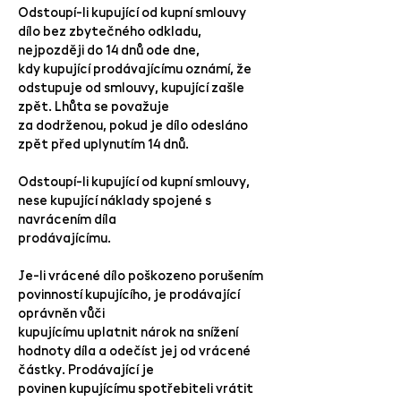
Odstoupí-li kupující od kupní smlouvy
dílo bez zbytečného odkladu,
nejpozději do 14 dnů ode dne,
kdy kupující prodávajícímu oznámí, že
odstupuje od smlouvy, kupující zašle
zpět. Lhůta se považuje
za dodrženou, pokud je dílo odesláno
zpět před uplynutím 14 dnů.
Odstoupí-li kupující od kupní smlouvy,
nese kupující náklady spojené s
navrácením díla
prodávajícímu.
Je-li vrácené dílo poškozeno porušením
povinností kupujícího, je prodávající
oprávněn vůči
kupujícímu uplatnit nárok na snížení
hodnoty díla a odečíst jej od vrácené
částky. Prodávající je
povinen kupujícímu spotřebiteli vrátit