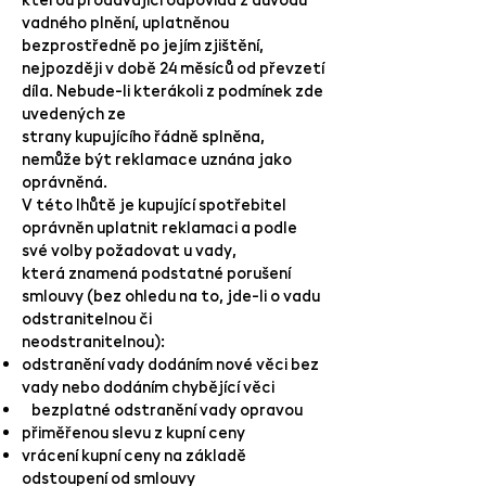
vadného plnění, uplatněnou
bezprostředně po jejím zjištění,
nejpozději v době 24 měsíců od převzetí
díla. Nebude-li kterákoli z podmínek zde
uvedených ze
strany kupujícího řádně splněna,
nemůže být reklamace uznána jako
oprávněná.
V této lhůtě je kupující spotřebitel
oprávněn uplatnit reklamaci a podle
své volby požadovat u vady,
která znamená podstatné porušení
smlouvy (bez ohledu na to, jde-li o vadu
odstranitelnou či
neodstranitelnou):
odstranění vady dodáním nové věci bez
vady nebo dodáním chybějící věci
bezplatné odstranění vady opravou
přiměřenou slevu z kupní ceny
vrácení kupní ceny na základě
odstoupení od smlouvy