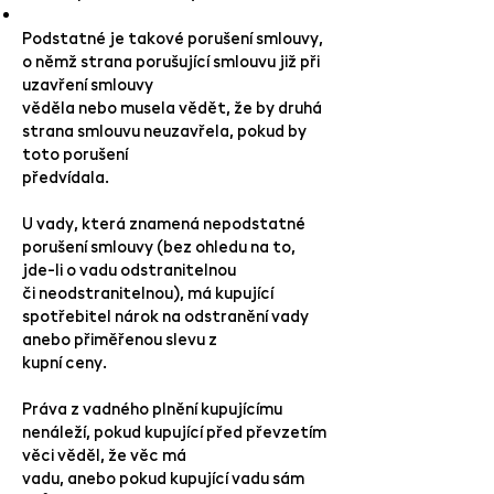
Podstatné je takové porušení smlouvy,
o němž strana porušující smlouvu již při
uzavření smlouvy
věděla nebo musela vědět, že by druhá
strana smlouvu neuzavřela, pokud by
toto porušení
předvídala.
U vady, která znamená nepodstatné
porušení smlouvy (bez ohledu na to,
jde-li o vadu odstranitelnou
či neodstranitelnou), má kupující
spotřebitel nárok na odstranění vady
anebo přiměřenou slevu z
kupní ceny.
Práva z vadného plnění kupujícímu
nenáleží, pokud kupující před převzetím
věci věděl, že věc má
vadu, anebo pokud kupující vadu sám