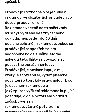
způsobil.
Prodávající rozhodne o přijetí díla k
reklamaci ve složitějších případech do
deseti pracovních dnů.
Reklamace včetně odstranění vady
musí být vyřízena bez zbytečného
odkladu, nejpozději do 30 dnů
ode dne uplatnění reklamace, pokud se
prodávající se spotřebitelem
nedohodne na delší lhůtě. Marné
uplynutí této lhůty se považuje za
podstatné porušení smlouvy.
Prodávající je povinen kupujícímu,
který je spotřebitel, vydat písemné
potvrzení o tom, kdy právo uplatnil, co
je obsahem reklamace a
jaký způsob vyřízení reklamace kupující
požaduje; a dále potvrzení o datu a
způsobu vyřízení
reklamace, včetně potvrzení o
provedení opravy a době jejího trvání,