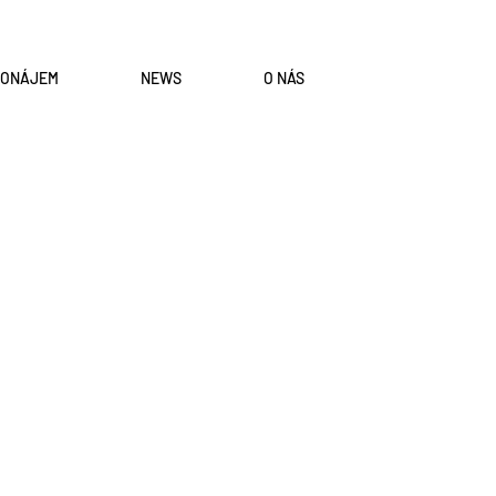
RONÁJEM
NEWS
O NÁS
Křehký
Mikulov
DISPLAY