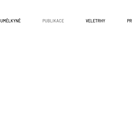
A UMĚLKYNĚ
PUBLIKACE
VELETRHY
P
er
Jiří Sopko a jeho žáci
Barva
času