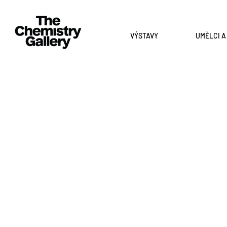
VÝSTAVY
UMĚLCI 
Studovali sochařství u Lukáše Rittsteina
Petr Grub
TŘI
Hidden
DIMENZE
memories
LÁSKY