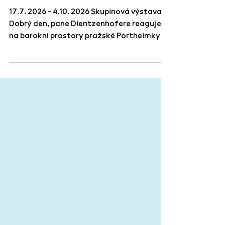
Dientzenhofere
17.7. 2026 - 4.10. 2026 Skupinová výstava
Dobrý den, pane Dientzenhofere reaguje
na barokní prostory pražské Portheimky a
vzdává tak poctu tomuto
architektonickému klenotu a jeho tvůrci
Kiliánu Ignáci Dientzenhoferovi. Vernisáž
výstavy se uskuteční 16.7.2026 od 18:00 a
výstava bude probíhat do 4. 10. 2026.
Výstavu připravily kurátorky Kristýna
Jirátová a Máša Pivovarová. K baroknímu
spektáklu v kulisách temnosvitu bylo
přizváno osmnáct umělců, kteří se ve své
tvorbě dlouhodo