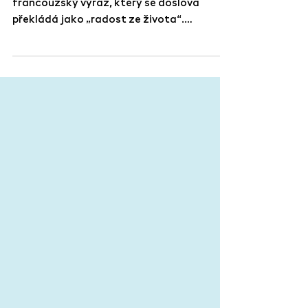
18.7. - 11.9.2026 Joie de Vivre je
francouzský výraz, který se doslova
překládá jako „radost ze života“.
Označuje nakažlivé nadšení, životní elán,
optimismus a schopnost hluboce si užívat
přítomný okamžik a každodenní
maličkosti. Výstava Joie de Vivre
představuje aktuální tvorbu Tomáše
Jetely, Tomáše Němce a Václava Misaře –
tří malířů, kteří stáli u samotných začátků
The Chemistry Gallery. Právě s nimi galerie
v letech 2008 a 2009 formovala svou
identitu, hledala vlastní jaz