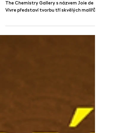
Chemistry Gallery
18. července - 11. září 2026 Další výstava v
The Chemistry Gallery s názvem Joie de
Vivre představí tvorbu tří skvělých malířů, s
nimiž spolupracujeme již od úplného
začátku, tj. Tomáše Jetely, Tomáše
Němce a Václava Misaře. Vernisáž výstavy
proběhne v pátek 17. července 2026 od
18:00 do 20:00 v prostorách The
Chemistry Gallery v Holešovické tržnici.
Součástí vernisáže bude i živé vystoupení
hudebního sólo projektu Hjörtur, v jehož
reportoáru je i skladba Vernisáž. Save the