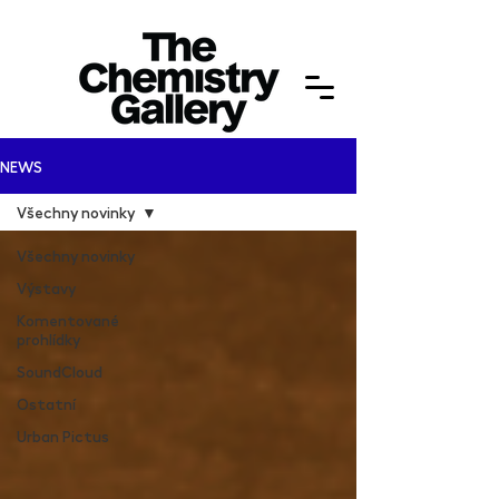
NEWS
Všechny novinky
Všechny novinky
Výstavy
Komentované
prohlídky
SoundCloud
Ostatní
Urban Pictus