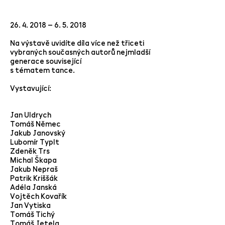
26. 4. 2018
– 6. 5. 2018
Na výstavě uvidíte díla více než třiceti
vybraných současných autorů nejmladší
generace související
s tématem tance.
Vystavující:
Jan Uldrych
Tomáš Němec
Jakub Janovský
Lubomír Typlt
Zdeněk Trs
Michal Škapa
Jakub Nepraš
Patrik Kriššák
Adéla Janská
Vojtěch Kovařík
Jan Vytiska
Tomáš Tichý
Tomáš Jetela