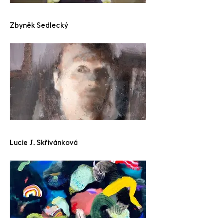
Zbyněk Sedlecký
Lucie J. Skřivánková