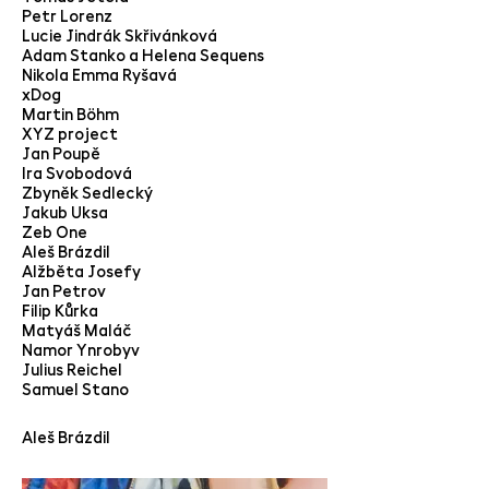
Petr Lorenz
Lucie Jindrák Skřivánková
Adam Stanko a Helena Sequens
Nikola Emma Ryšavá
xDog
Martin Böhm
XYZ project
Jan Poupě
Ira Svobodová
Zbyněk Sedlecký
Jakub Uksa
Zeb One
Aleš Brázdil
Alžběta Josefy
Jan Petrov
Filip Kůrka
Matyáš Maláč
Namor Ynrobyv
Julius Reichel
Samuel Stano
Aleš Brázdil