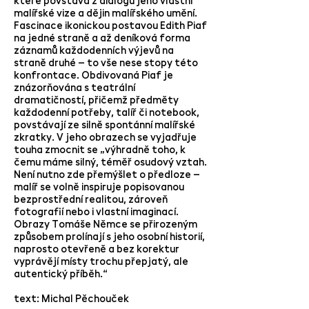
které povstává z dialogu jeho vlastní
malířské vize a dějin malířského umění.
Fascinace ikonickou postavou Edith Piaf
na jedné straně a až deníková forma
záznamů každodenních výjevů na
straně druhé – to vše nese stopy této
konfrontace. Obdivovaná Piaf je
znázorňována s teatrální
dramatičností, přičemž předměty
každodenní potřeby, talíř či notebook,
povstávají ze silně spontánní malířské
zkratky. V jeho obrazech se vyjadřuje
touha zmocnit se „výhradně toho, k
čemu máme silný, téměř osudový vztah.
Není nutno zde přemýšlet o předloze –
malíř se volně inspiruje popisovanou
bezprostřední realitou, zároveň
fotografií nebo i vlastní imaginací.
Obrazy Tomáše Němce se přirozeným
způsobem prolínají s jeho osobní historií,
naprosto otevřeně a bez korektur
vyprávějí místy trochu přepjatý, ale
autentický příběh.“
text: Michal Pěchouček