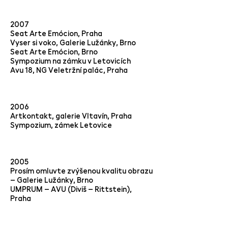
2007
Seat Arte Emócion, Praha
Vyser si voko, Galerie Lužánky, Brno
Seat Arte Emócion, Brno
Sympozium na zámku v Letovicích
Avu 18, NG Veletržní palác, Praha
2006
Artkontakt, galerie Vltavín, Praha
Sympozium, zámek Letovice
2005
Prosím omluvte zvýšenou kvalitu obrazu
– Galerie Lužánky, Brno
UMPRUM – AVU (Diviš – Rittstein),
Praha