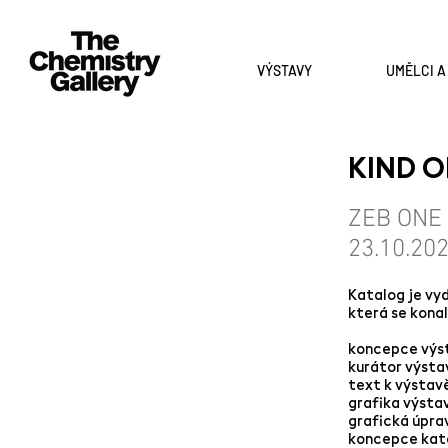
VÝSTAVY
UMĚLCI 
KIND O
ZEB ONE 
23.10.202
Katalog je vyd
která se konal
koncepce výs
kurátor výst
text k výsta
grafika výsta
grafická úpra
koncepce katal