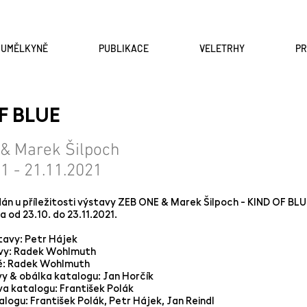
A UMĚLKYNĚ
PUBLIKACE
VELETRHY
P
F BLUE
& Marek Šilpoch
1 - 21.11.2021
án u příležitosti výstavy ZEB ONE & Marek Šilpoch - KIND OF BLU
a od 23.10. do 23.11.2021.
tavy: Petr Hájek
avy: Radek Wohlmuth
vě: Radek Wohlmuth
vy & obálka katalogu: Jan Horčík
va katalogu: František Polák
ogu: František Polák, Petr Hájek, Jan Reindl