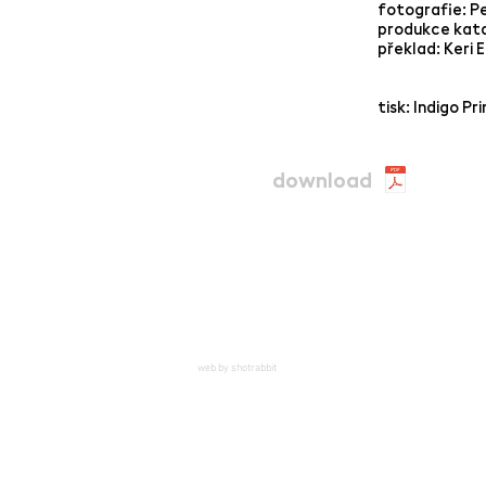
fotografie: P
produkce kata
překlad: Keri
tisk: Indigo P
download
web by shotrabbit