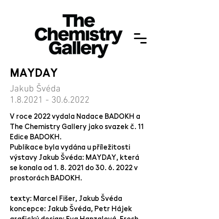
MAYDAY
Jakub Švéda
1.8.2021 - 30.6.2022
V roce 2022 vydala Nadace BADOKH a
The Chemistry Gallery jako svazek č. 11
Edice BADOKH.
Publikace byla vydána u příležitosti
výstavy Jakub Švéda: MAYDAY, která
se konala od 1. 8. 2021 do 30. 6. 2022 v
prostorách BADOKH.
texty: Marcel Fišer, Jakub Švéda
koncepce: Jakub Švéda, Petr Hájek
grafický design: Eva Hanzalová, Fresh