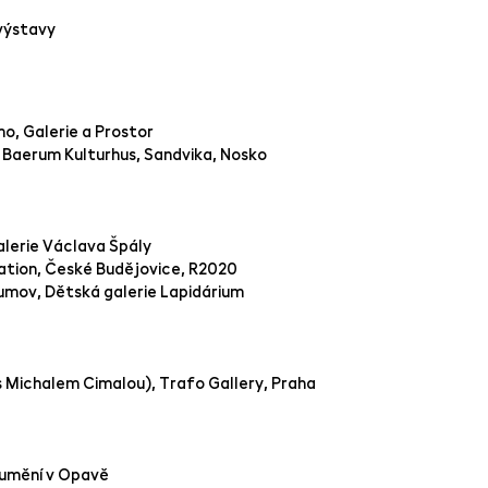
výstavy
o, Galerie a Prostor
Baerum Kulturhus, Sandvika, Nosko
alerie Václava Špály
lation, České Budějovice, R2020
oumov, Dětská galerie Lapidárium
Michalem Cimalou), Trafo Gallery, Praha
 umění v Opavě