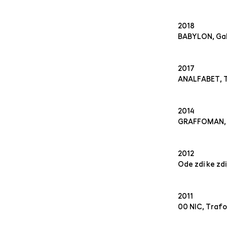
2018
BABYLON, Gale
2017
ANALFABET, T
2014
GRAFFOMAN, T
2012
Ode zdi ke zd
2011
00 NIC, Trafo