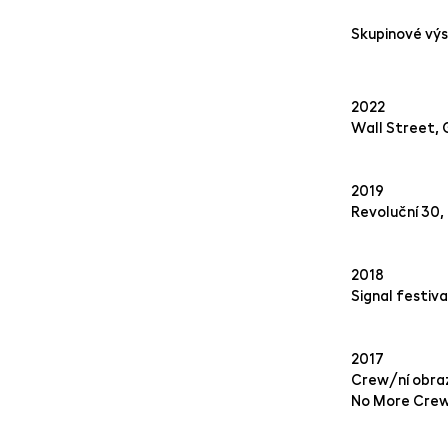
Skupinové v
2022
Wall Street, G
2019
Revoluční 30, 
2018
Signal festiva
2017
Crew/ní obraz
No More Crew,