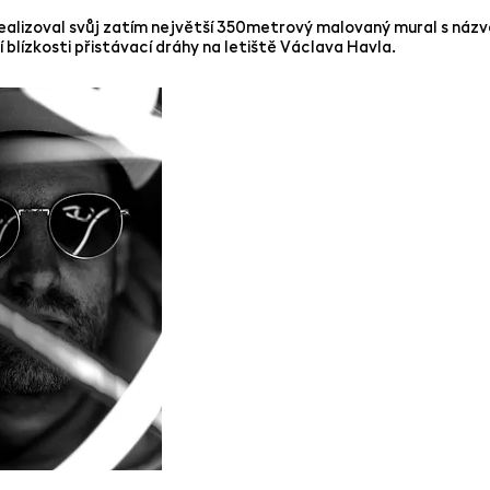
realizoval svůj zatím největší 350metrový malovaný mural s n
 blízkosti přistávací dráhy na letiště Václava Havla.