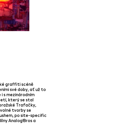
ké graffiti scéně
eními své doby, ať už to
 i s mezinárodním
tí, který se stal
 pražské Trafačky,
volné tvorby se
rushem, po site-specific
ílny Analog!Bros a