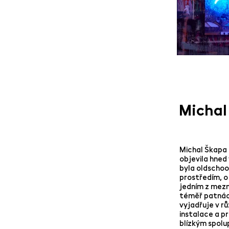
Michal
Michal Škapa 
objevila hned 
byla oldschoo
prostředím, o
jedním z mezn
téměř patnáct
vyjadřuje v r
instalace a p
blízkým spolu