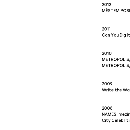
2012
MĚSTEM POSED
2011
Can You Dig It
2010
METROPOLIS,
METROPOLIS, 
2009
Write the Wal
2008
NAMES, meziná
City Celebrit