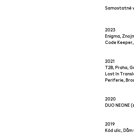
Samostatné 
2023
Enigma, Znojm
Code Keeper, 
2021
T2B, Praha, G
Lost In Trans
Periferie, Br
2020
DUO NEONE (s 
2019
Kód ulic, Dům