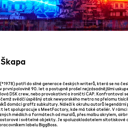
 Škapa
(*1978) patří do silné generace českých writerů, která se na čes
v první polovině 90. let a postupně prošel nejzásadnějšími uskup
lová DSK crew, nebo provokativní a ironičtí CAP. Konfrontoval se
 čemž svědčí úspěšný atak newyorského metra na přelomu tisícile
íků domácí graffz subkultury. Náleží k okruhu autorů legendární
 let spolupracuje s MeetFactory, kde má také ateliér. V rámci 
ůzných médiích a formátech od muralů, přes malbu akrylem, airb
rostorové i světelné objekty. Je spoluzakladatelem sítotiskové d
pracovníkem labelu BiggBoss.