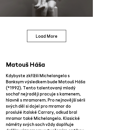
Load More
Matouš Háša
Kdybyste zkřížili Michelangela s
Banksym výsledkem bude Matouš Háša
(*1992). Tento talentovaný mladý
sochař nejraději pracuje s kamenem,
hlavně s mramorem. Pro nejnovější sérii
svých děl si dojel pro mramor do
proslulé italské Carrary, odkud bral
mramor také Michelangelo. Klasické
náměty svých soch vždy doplňuje