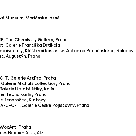
ské Muzeum, Mariánské lázně
 The Chemistry Gallery, Praha
nost, Galerie Františka Drtikola
miniscenty, Klášterní kostel sv. Antonína Paduánského, Sokol
st, Augustýn, Praha
-T, Galerie ArtPro, Praha
Galerie Michalś collection, Praha
alerie U zlaté štiky, Kolín
iér Techo Karlín, Praha
é Jenorožec, Klatovy
 A-G-C-T, Galerie České Pojišťovny, Praha
e WoxArt, Praha
des Beaux - Arts, Alžír