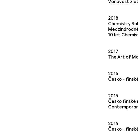
Voňavost žlut
2018
Chemistry Sal
Medzinárodné
10 let Chemis
2017
The Art of M
2016
Česko - finsk
2015
Česko finské 
Contemporary 
2014
Česko - finské