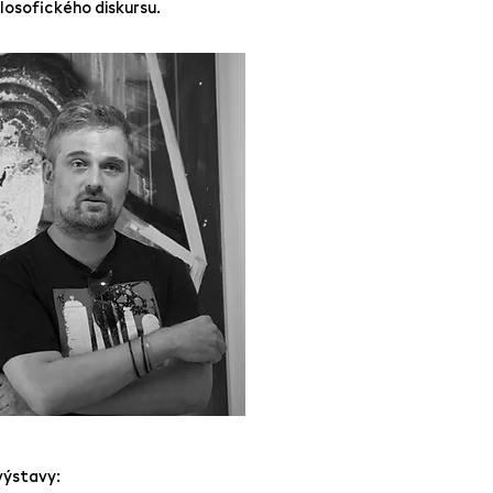
losofického diskursu.
ýstavy: