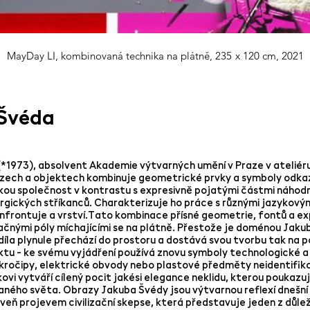
MayDay LI, kombinovaná technika na plátně, 235 x 120 cm, 2021
Švéda
*1973), absolvent Akademie výtvarných umění v Praze v ateliéru 
zech a objektech kombinuje geometrické prvky a symboly odkaz
ou společnost v kontrastu s expresivně pojatými částmi náhodn
rgických stříkanců. Charakterizuje ho práce s různými jazykovým
nfrontuje a vrství.Tato kombinace přísné geometrie, fontů a exp
ačnými póly míchajícími se na plátně. Přestože je doménou Jaku
díla plynule přechází do prostoru a dostává svou tvorbu tak na
ektu - ke svému vyjádření používá znovu symboly technologické a
kročipy, elektrické obvody nebo plastové předměty neidentifik
kovi vytváří cílený pocit jakési elegance neklidu, kterou poukazu
ného světa. Obrazy Jakuba Švédy jsou výtvarnou reflexí dnešní a
oveň projevem civilizační skepse, která představuje jeden z důle