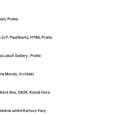
okh, Praha
 (s P. Písaříkem), HYB4, Praha
 Labuť Gallery , Praha
ie Morzin, Vrchlabí
Black Box, GASK, Kutná Hora
Galerie umění Karlovy Vary