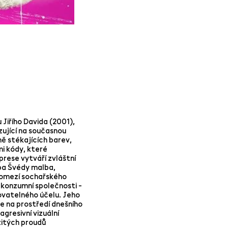
Jiřího Davida (2001),
ující na současnou
ě stékajících barev,
i kódy, které
rese vytváří zvláštní
ba Švédy malba,
 pomezí sochařského
 konzumní společnosti -
ovatelného účelu. Jeho
je na prostředí dnešního
gresivní vizuální
žitých proudů