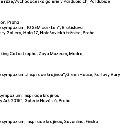
é růže,Východočeská galerie v Pardubicích, Pardubice
on, Praha
 sympózium, 10 SEM cor-ten“, Bratislava
try Gallery, Hala 17, Holešovická tržnice, Praha
aking Catastrophe, Zoya Muzeum, Modra,
é sympozium „Inspirace krajinou“,Green House, Karlovy Vary
sympozium, Inspirace krajinou
Art 2015“, Galerie Nová síň, Praha
 sympozium, Inspirace krajinou, Savonlina, Finsko