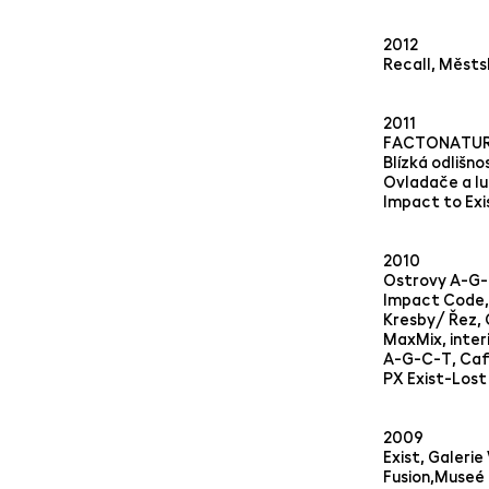
2012
Recall, Měst
2011
FACTONATURE,
Blízká odliš
Ovladače a lu
Impact to Exi
2010
Ostrovy A-G-C
Impact Code, 
Kresby/ Řez, G
MaxMix, inter
A-G-C-T, Caf
PX Exist-Lost
2009
Exist, Galeri
Fusion,Museé 