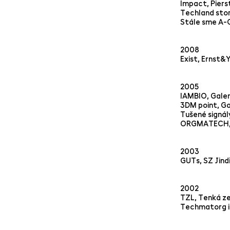
Impact, Piers
Techland stor
Stále sme A-
2008
Exist, Ernst&
2005
IAMBIO, Galer
3DM point, Ga
Tušené signál
ORGMATECH,Č
2003
GUTs, SZ Jind
2002
TZL, Tenká zel
Techmatorg in