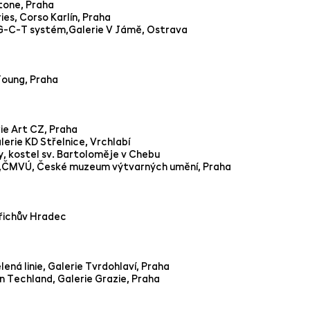
tone, Praha
ies, Corso Karlín, Praha
G-C-T systém,Galerie V Jámě, Ostrava
Young, Praha
ie Art CZ, Praha
lerie KD Střelnice, Vrchlabí
y, kostel sv. Bartoloměje v Chebu
MVÚ, České muzeum výtvarných umění, Praha
řichův Hradec
ená linie, Galerie Tvrdohlaví, Praha
 Techland, Galerie Grazie, Praha