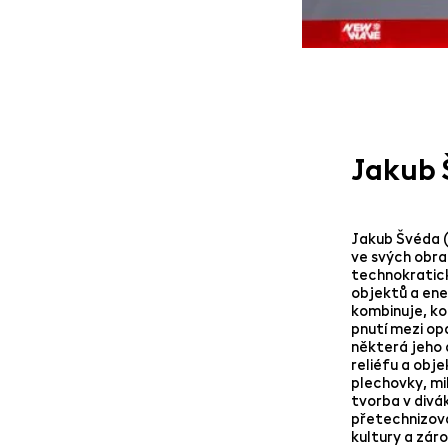
Jakub 
Jakub Švéda (
ve svých obra
technokratick
objektů a ene
kombinuje, ko
pnutí mezi op
některá jeho 
reliéfu a obj
plechovky, mi
tvorba v divá
přetechnizova
kultury a zár