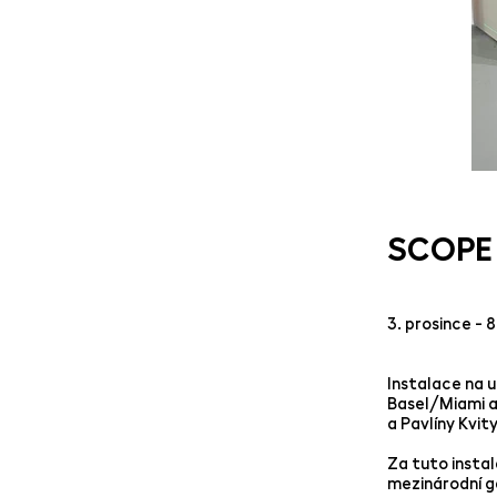
SCOPE 
3. prosince - 
Instalace na 
Basel/Miami a 
a Pavlíny Kvit
​Za tuto insta
mezinárodní ga