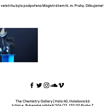
 veletrhu byla podpořena Magistrátem hl. m. Prahy. Děkujeme!
The Chemistry Gallery | Hala 40, Holešovická
tržnice, Bubenské nábřeží 306/13, 170 00 Praha 7