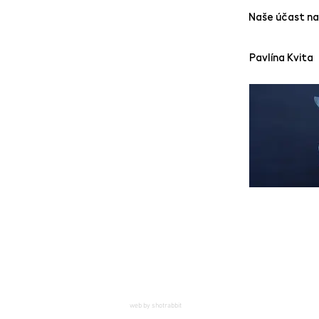
Naše účast na
Pavlína Kvita
web by shotrabbit