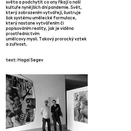
světa a podchytit co ony říkají o naší
kultuře nynějších dní pandemie. Svět,
který zobrazením vytvářejí, ilustruje
šok systému umělecké formulace,
který nastane vytvářením či
popisováním reality, jak je viděna
prostřednictvím
umělcovy mysli. Takový prorocký vztek
a zuřivost.
text: Hagai Segev