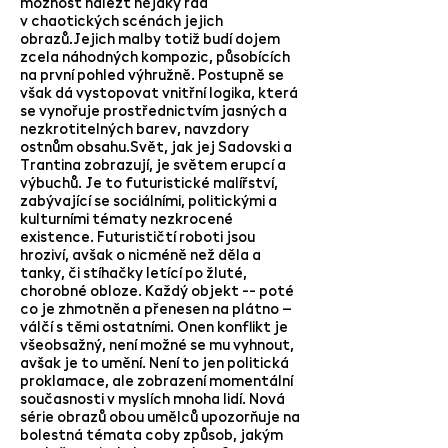
možnost nalézt nějaký řád
v chaotických scénách jejich
obrazů.Jejich malby totiž budí dojem
zcela náhodných kompozic, působících
na první pohled výhružně. Postupně se
však dá vystopovat vnitřní logika, která
se vynořuje prostřednictvím jasných a
nezkrotitelných barev, navzdory
ostnům obsahu.Svět, jak jej Sadovski a
Trantina zobrazují, je světem erupcí a
výbuchů. Je to futuristické malířství,
zabývající se sociálními, politickými a
kulturními tématy nezkrocené
existence. Futurističtí roboti jsou
hroziví, avšak o nicméně než děla a
tanky, či stíhačky letící po žluté,
chorobné obloze. Každý objekt -- poté
co je zhmotněn a přenesen na plátno –
válčí s těmi ostatními. Onen konflikt je
všeobsažný, není možné se mu vyhnout,
avšak je to umění. Není to jen politická
proklamace, ale zobrazení momentální
současnosti v myslích mnoha lidí. Nová
série obrazů obou umělců upozorňuje na
bolestná témata coby způsob, jakým