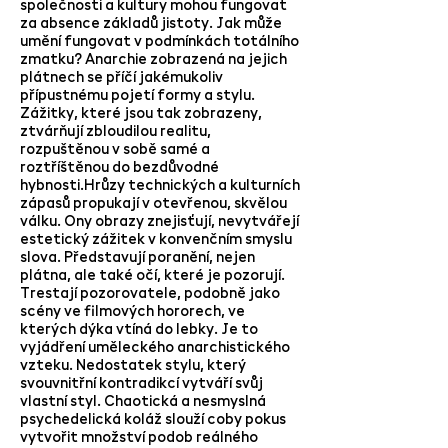
společnosti a kultury mohou fungovat
za absence základů jistoty. Jak může
umění fungovat v podmínkách totálního
zmatku? Anarchie zobrazená na jejich
plátnech se příčí jakémukoliv
přípustnému pojetí formy a stylu.
Zážitky, které jsou tak zobrazeny,
ztvárňují zbloudilou realitu,
rozpuštěnou v sobě samé a
roztříštěnou do bezdůvodné
hybnosti.Hrůzy technických a kulturních
zápasů propukají v otevřenou, skvělou
válku. Ony obrazy znejisťují, nevytvářejí
estetický zážitek v konvenčním smyslu
slova. Představují poranění, nejen
plátna, ale také očí, které je pozorují.
Trestají pozorovatele, podobně jako
scény ve filmových hororech, ve
kterých dýka vtíná do lebky. Je to
vyjádření uměleckého anarchistického
vzteku. Nedostatek stylu, který
svouvnitřní kontradikcí vytváří svůj
vlastní styl. Chaotická a nesmyslná
psychedelická koláž slouží coby pokus
vytvořit množství podob reálného