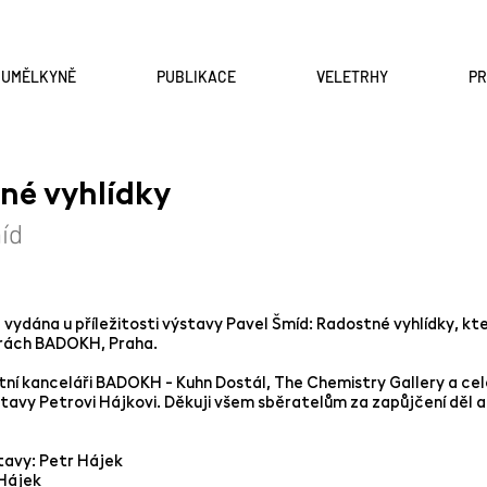
A UMĚLKYNĚ
PUBLIKACE
VELETRHY
P
né vyhlídky
míd
 vydána u příležitosti výstavy Pavel Šmíd: Radostné vyhlídky, kt
rách BADOKH, Praha.
tní kanceláři BADOKH - Kuhn Dostál, The Chemistry Gallery a ce
tavy Petrovi Hájkovi. Děkuji všem sběratelům za zapůjčení děl a
avy: Petr Hájek
 Hájek