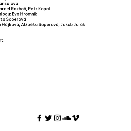
Hanzalová
arcel Rozhoň, Petr Kopal
logu: Eva Hromnik
ěta Soperová
a Hájková, Alžběta Soperová, Jakub Jurák
nt