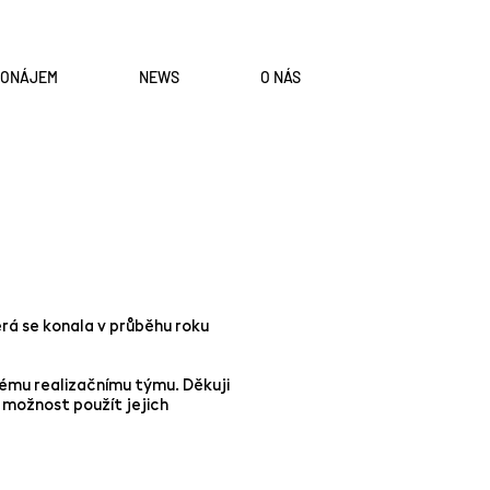
RONÁJEM
NEWS
O NÁS
erá se konala v průběhu roku
lému realizačnímu týmu. Děkuji
 možnost použít jejich