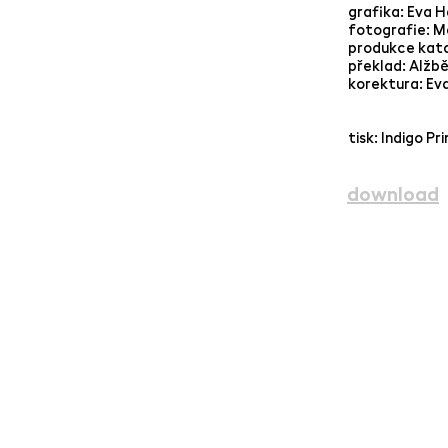
grafika: Eva 
fotografie: M
produkce kata
překlad: Alžb
korektura: Ev
tisk: Indigo Pri
download