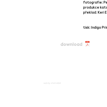
fotografie: P
produkce kata
překlad: Keri
tisk: Indigo Pri
download
web by shotrabbit