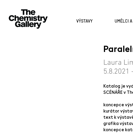
VÝSTAVY
UMĚLCI 
Paralel
Laura Li
5.8.2021 
Katalog je vy
SCÉNÁŘE v The 
koncepce výst
kurátor výsta
text k výstav
grafika výsta
koncepce kata