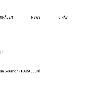
RONÁJEM
NEWS
O NÁS
ar
 Jan Soumar - PARALELNÍ