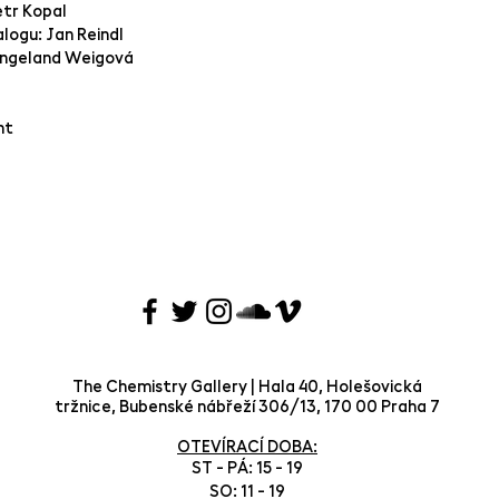
etr Kopal
logu: Jan Reindl
 Engeland Weigová
nt
The Chemistry Gallery | Hala 40, Holešovická
tržnice, Bubenské nábřeží 306/13, 170 00 Praha 7
OTEVÍRACÍ DOBA:
ST - PÁ: 15 - 19
SO: 11 - 19