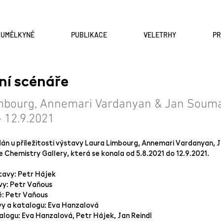
A UMĚLKYNĚ
PUBLIKACE
VELETRHY
P
ní scénáře
mbourg, Annemari Vardanyan & Jan Soum
- 12.9.2021
dán u příležitosti výstavy Laura Limbourg, Annemari Vardanyan,
Chemistry Gallery, která se konala od 5.8.2021 do 12.9.2021.
avy: Petr Hájek
vy: Petr Vaňous
ě: Petr Vaňous
vy a katalogu: Eva Hanzalová
logu: Eva Hanzalová, Petr Hájek, Jan Reindl