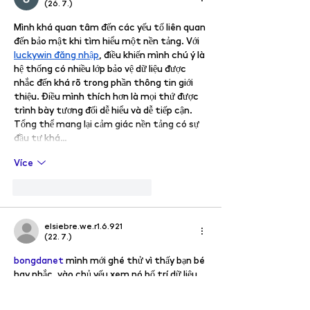
(26. 7.)
Mình khá quan tâm đến các yếu tố liên quan 
đến bảo mật khi tìm hiểu một nền tảng. Với 
luckywin đăng nhập
, điều khiến mình chú ý là 
hệ thống có nhiều lớp bảo vệ dữ liệu được 
nhắc đến khá rõ trong phần thông tin giới 
thiệu. Điều mình thích hơn là mọi thứ được 
trình bày tương đối dễ hiểu và dễ tiếp cận. 
Tổng thể mang lại cảm giác nền tảng có sự 
đầu tư khá…
Více
To se mi líbí
Reagovat
elsiebre.we.r1.6.921
(22. 7.)
bongdanet
 mình mới ghé thử vì thấy bạn bè 
hay nhắc, vào chủ yếu xem nó bố trí dữ liệu 
kiểu gì thôi. Cảm giác đầu tiên là trang này 
thiên về số liệu nên nhìn khá “thẳng”, mở ra 