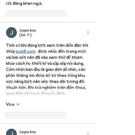
rất đáng khen ngợi.
To se mi líbí
Reagovat
Jaylin Kris
(26. 7.)
Tình cờ khi đang lướt xem trên diễn đàn thì 
thấy 
luck8 com
 được nhắc đến trong một 
vài bài viết nên đã vào xem thử để tham 
khảo cách họ thiết kế và sắp xếp nội dung. 
Cảm nhận ban đầu là giao diện dễ nhìn, các 
phần thông tin được bố trí theo từng khu 
vực riêng biệt nên việc theo dõi tương đối 
thuận tiện. Khi trải nghiệm trên điện thoại, 
giao diện vẫn hoạt động ổn định,…
Více
To se mi líbí
Reagovat
Jaylin Kris