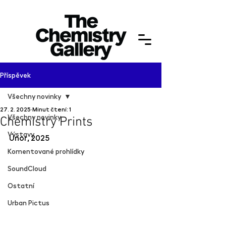
Příspěvek
Všechny novinky
27. 2. 2025
Minut čtení: 1
Všechny novinky
Chemistry Prints
Výstavy
Únor, 2025
Komentované prohlídky
SoundCloud
Ostatní
Urban Pictus