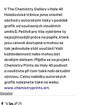
V The Chemistry Gallery v Hale 40 
Holešovické tržnice jsme otevřeli 
obchod s autorskými tisky v podobě 
grafik od současných vizuálních 
umělců. Pečlivě pro Vás vybíráme ty 
nejzajímavější práce na papíře, které 
jsou cenově dostupné a mohou se 
tak jednoduše stát součástí Vaší 
každodennosti nebo mohou být 
skvělým dárkem. Přijďte se na projekt 
Chemistry Prints do Haly 40 podívat 
a navštivte při tom také naši aktuální 
výstavu. Celou nabídku autorských 
grafik naleznete také na webu: 
www.chemistryprints.art
.
Ostatní