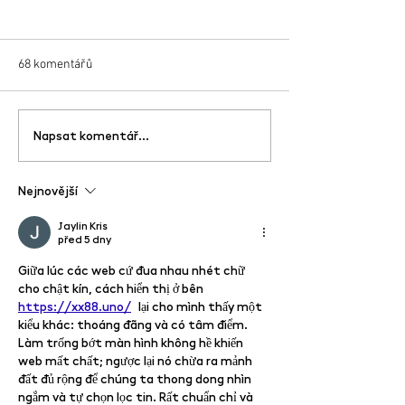
68 komentářů
PF 2026 Creativit
Napsat komentář...
Worshopy k výstavě Tři
courage!
Dimenze Lásky
Nejnovější
Jaylin Kris
před 5 dny
Giữa lúc các web cứ đua nhau nhét chữ 
cho chật kín, cách hiển thị ở bên 
https://xx88.uno/
 lại cho mình thấy một 
kiểu khác: thoáng đãng và có tâm điểm. 
Làm trống bớt màn hình không hề khiến 
web mất chất; ngược lại nó chừa ra mảnh 
đất đủ rộng để chúng ta thong dong nhìn 
ngắm và tự chọn lọc tin. Rất chuẩn chỉ và 