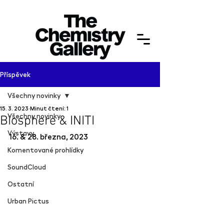
Příspěvek
Všechny novinky
15. 3. 2023
Minut čtení: 1
Všechny novinky
Biosphere & INITI
Výstavy
16. & 28. března, 2023
Komentované prohlídky
SoundCloud
Ostatní
Urban Pictus