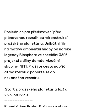
Posledních pár představení před 
plánovanou rozsáhlou rekonstrukcí 
pražského planetária. Unikátní film 
na motivy ambientní hudby od norské 
legendy Biosphere ve speciální 360° 
projekci z dílny domácí vizuální 
skupiny INITI. Prožijte cestu napříč 
atmosférou a ponořte se do 
nekonečna vesmíru.
 Start z pražského planetária 16.3 a 
28.3. od 19:30
-----------------
Planetárium Praha, Královská obora 