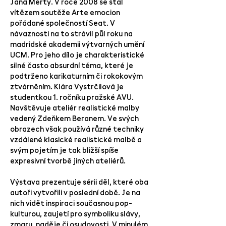
Jana Merty. V roce 2008 se stal
vítězem soutěže Arte emocion
pořádané společností Seat. V
návaznosti na to strávil půl roku na
madridské akademii výtvarných umění
UCM. Pro jeho dílo je charakteristické
silné často absurdní téma, které je
podtrženo karikaturním či rokokovým
ztvárněním. Klára Vystrčilová je
studentkou 1. ročníku pražské AVU.
Navštěvuje ateliér realistické malby
vedený Zdeňkem Beranem. Ve svých
obrazech však používá různé techniky
vzdálené klasické realistické malbě a
svým pojetím je tak bližší spíše
expresivní tvorbě jiných ateliérů.
Výstava prezentuje sérii děl, které oba
autoři vytvořili v poslední době. Je na
nich vidět inspiraci současnou pop-
kulturou, zaujetí pro symboliku slávy,
zmaru, naděje či osudovosti. V minulém