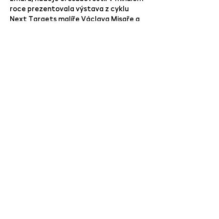
roce prezentovala výstava z cyklu
Next Targets malíře Václava Misaře a
Tomáše Absolona.
Tomáš Jetela