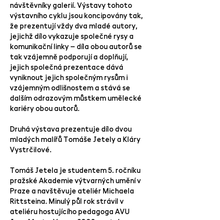
návštěvníky galerií. Výstavy tohoto
výstavního cyklu jsou koncipovány tak,
že prezentují vždy dva mladé autory,
jejichž dílo vykazuje společné rysy a
komunikační linky – díla obou autorů se
tak vzájemně podporují a doplňují,
jejich společná prezentace dává
vyniknout jejich společným rysům i
vzájemným odlišnostem a stává se
dalším odrazovým můstkem umělecké
kariéry obou autorů.
Druhá výstava prezentuje dílo dvou
mladých malířů Tomáše Jetely a Kláry
Vystrčilové.
Tomáš Jetela je studentem 5. ročníku
pražské Akademie výtvarných umění v
Praze a navštěvuje ateliér Michaela
Rittsteina. Minulý půl rok strávil v
ateliéru hostujícího pedagoga AVU