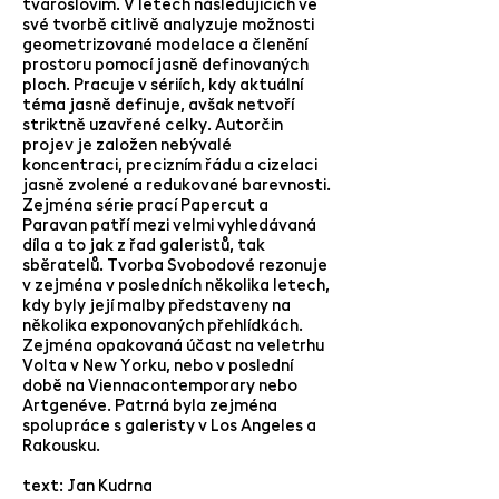
tvaroslovím. V letech následujících ve
své tvorbě citlivě analyzuje možnosti
geometrizované modelace a členění
prostoru pomocí jasně definovaných
ploch. Pracuje v sériích, kdy aktuální
téma jasně definuje, avšak netvoří
striktně uzavřené celky. Autorčin
projev je založen nebývalé
koncentraci, precizním řádu a cizelaci
jasně zvolené a redukované barevnosti.
Zejména série prací Papercut a
Paravan patří mezi velmi vyhledávaná
díla a to jak z řad galeristů, tak
sběratelů. Tvorba Svobodové rezonuje
v zejména v posledních několika letech,
kdy byly její malby představeny na
několika exponovaných přehlídkách.
Zejména opakovaná účast na veletrhu
Volta v New Yorku, nebo v poslední
době na Viennacontemporary nebo
Artgenève. Patrná byla zejména
spolupráce s galeristy v Los Angeles a
Rakousku.
text: Jan Kudrna