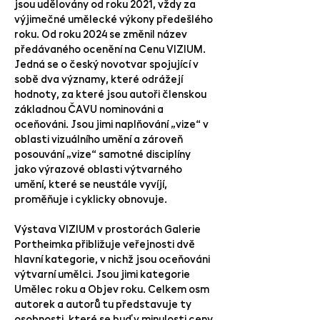
jsou udělovány od roku 2021, vždy za
výjimečné umělecké výkony předešlého
roku. Od roku 2024 se změnil název
předávaného ocenění na Cenu VIZIUM.
Jedná se o český novotvar spojující v
sobě dva významy, které odrážejí
hodnoty, za které jsou autoři členskou
základnou ČAVU nominováni a
oceňováni. Jsou jimi naplňování „vize“ v
oblasti vizuálního umění a zároveň
posouvání „vize“ samotné disciplíny
jako výrazové oblasti výtvarného
umění, které se neustále vyvíjí,
proměňuje i cyklicky obnovuje.
Výstava VIZIUM v prostorách Galerie
Portheimka přibližuje veřejnosti dvě
hlavní kategorie, v nichž jsou oceňováni
výtvarní umělci. Jsou jimi kategorie
Umělec roku a Objev roku. Celkem osm
autorek a autorů tu představuje ty
osobnosti, které se buď v minulosti ceny