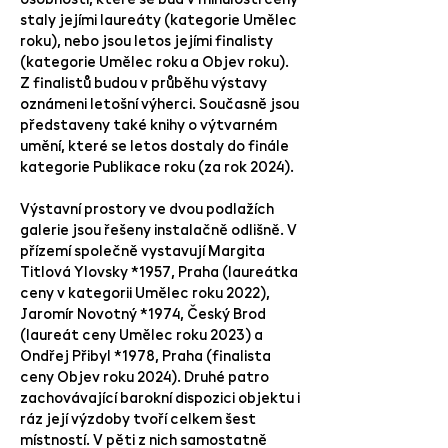
staly jejími laureáty (kategorie Umělec
roku), nebo jsou letos jejími finalisty
(kategorie Umělec roku a Objev roku).
Z finalistů budou v průběhu výstavy
oznámeni letošní výherci. Současně jsou
představeny také knihy o výtvarném
umění, které se letos dostaly do finále
kategorie Publikace roku (za rok 2024).
Výstavní prostory ve dvou podlažích
galerie jsou řešeny instalačně odlišně. V
přízemí společně vystavují Margita
Titlová Ylovsky
*1957
, Praha (laureátka
ceny v kategorii Umělec roku 2022),
Jaromír Novotný
*1974
, Český Brod
(laureát ceny Umělec roku 2023) a
Ondřej Přibyl
*1978
, Praha (finalista
ceny Objev roku 2024). Druhé patro
zachovávající barokní dispozici objektu i
ráz její výzdoby tvoří celkem šest
místností. V pěti z nich samostatně