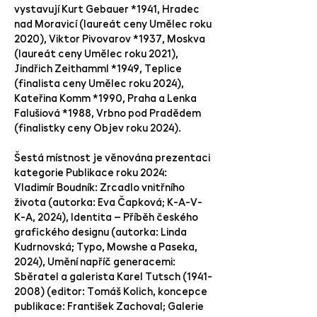
vystavují Kurt Gebauer
*1941
, Hradec
nad Moravicí (laureát ceny Umělec roku
2020), Viktor Pivovarov
*1937
, Moskva
(laureát ceny Umělec roku 2021),
Jindřich Zeithamml
*1949
, Teplice
(finalista ceny Umělec roku 2024),
Kateřina Komm
*1990
, Praha a Lenka
Falušiová
*1988
, Vrbno pod Pradědem
(finalistky ceny Objev roku 2024).
Šestá místnost je věnována prezentaci
kategorie Publikace roku 2024:
Vladimír Boudník: Zrcadlo vnitřního
života (autorka: Eva Čapková; K-A-V-
K-A, 2024), Identita – Příběh českého
grafického designu (autorka: Linda
Kudrnovská; Typo, Mowshe a Paseka,
2024), Umění napříč generacemi:
Sběratel a galerista Karel Tutsch
(1941-
2008)
(editor: Tomáš Kolich, koncepce
publikace: František Zachoval; Galerie