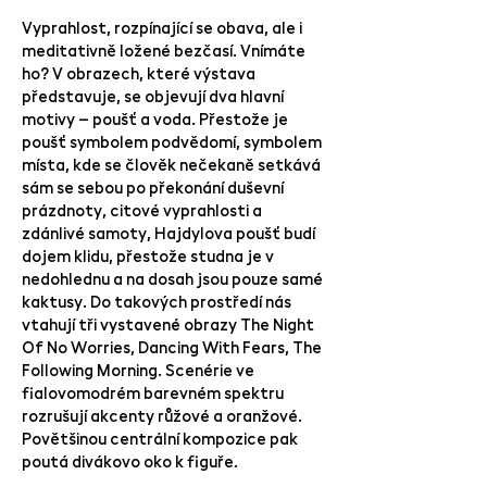
Vyprahlost, rozpínající se obava, ale i
meditativně ložené bezčasí. Vnímáte
ho? V obrazech, které výstava
představuje, se objevují dva hlavní
motivy – poušť a voda. Přestože je
poušť symbolem podvědomí, symbolem
místa, kde se člověk nečekaně setkává
sám se sebou po překonání duševní
prázdnoty, citové vyprahlosti a
zdánlivé samoty, Hajdylova poušť budí
dojem klidu, přestože studna je v
nedohlednu a na dosah jsou pouze samé
kaktusy. Do takových prostředí nás
vtahují tři vystavené obrazy The Night
Of No Worries, Dancing With Fears, The
Following Morning. Scenérie ve
fialovomodrém barevném spektru
rozrušují akcenty růžové a oranžové.
Povětšinou centrální kompozice pak
poutá divákovo oko k figuře.