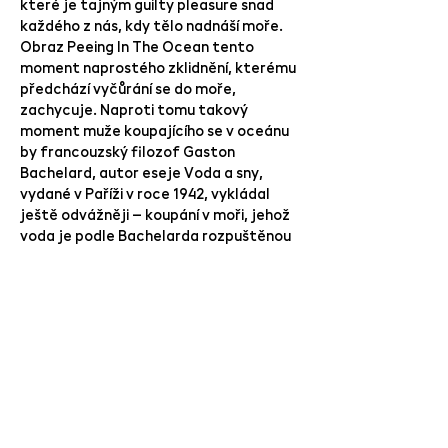
které je tajným guilty pleasure snad
každého z nás, kdy tělo nadnáší moře.
Obraz Peeing In The Ocean tento
moment naprostého zklidnění, kterému
předchází vyčůrání se do moře,
zachycuje. Naproti tomu takový
moment muže koupajícího se v oceánu
by francouzský filozof Gaston
Bachelard, autor eseje Voda a sny,
vydané v Paříži v roce 1942, vykládal
ještě odvážněji – koupání v moři, jehož
voda je podle Bachelarda rozpuštěnou
ženskou substancí, je pro muže slastnou
koupelí v této tekuté esenci mladé
dívky.
Lidská bytost je prý schopna cítit 34
000 emocí. Radost a smutek, hněv a
strach, důvěru a znechucení a
překvapení a očekávání. Těchto osm
emocí identifikoval už v 80. letech 20.
století americký psycholog Robert