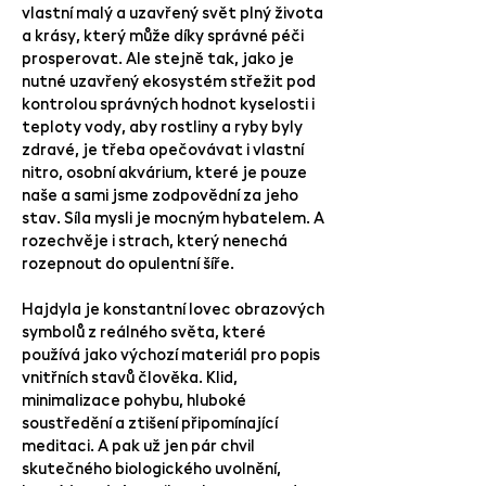
vlastní malý a uzavřený svět plný života
a krásy, který může díky správné péči
prosperovat. Ale stejně tak, jako je
nutné uzavřený ekosystém střežit pod
kontrolou správných hodnot kyselosti i
teploty vody, aby rostliny a ryby byly
zdravé, je třeba opečovávat i vlastní
nitro, osobní akvárium, které je pouze
naše a sami jsme zodpovědní za jeho
stav. Síla mysli je mocným hybatelem. A
rozechvěje i strach, který nenechá
rozepnout do opulentní šíře.
Hajdyla je konstantní lovec obrazových
symbolů z reálného světa, které
používá jako výchozí materiál pro popis
vnitřních stavů člověka. Klid,
minimalizace pohybu, hluboké
soustředění a ztišení připomínající
meditaci. A pak už jen pár chvil
skutečného biologického uvolnění,