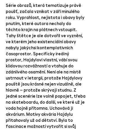
Série obrazů, která tematizuje právě
poušť, začala vznikat v září minulého
roku. Vyprahlost, nejistota i obavy byly
pnutím, které autora nechaly do
těchto krajin na plátnech vstoupit.
Tahy štětce je ale dotvořil ve vyznění,
ve kterém jeho existenciální obavy
nabyly jakýchsi kontemplativních
časoprostor. Specificky ireálný
prostor, Hajdylovi vlastní, vábí svou
klidovou rozvážností a vtahuje do
zdánlivého osamění. Není ale na místě
ustrnout v letargii, protože Hajdylovy
pouště jsou krásné nejen vizuálně, ale
hlavně – protože skrývají studnu. Z
jedné scenérie lze volně popojet, třeba
na skateboardu, do další, ve které už je
voda hojně přítomna. Uchovává ji
akvárium. Motivy akvária Hajdylu
přitahovaly už od dětství. Byla to
fascinace možností vytvořit si svůj