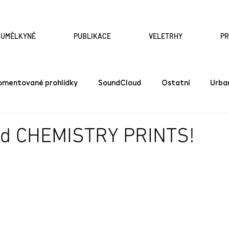
A UMĚLKYNĚ
PUBLIKACE
VELETRHY
P
omentované prohlídky
SoundCloud
Ostatní
Urba
d CHEMISTRY PRINTS!