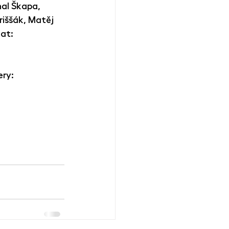
hal Škapa, 
iššák, Matěj 
at: 
ery: