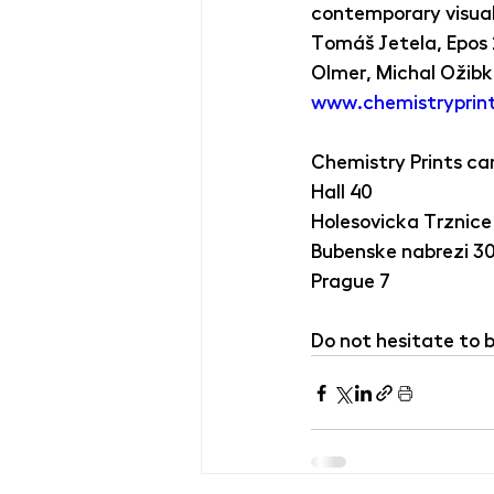
contemporary visual 
Tomáš Jetela, Epos 
Olmer, Michal Ožibk
www.chemistryprint
Chemistry Prints ca
Hall 40
Holesovicka Trznice
Bubenske nabrezi 3
Prague 7
Do not hesitate to b