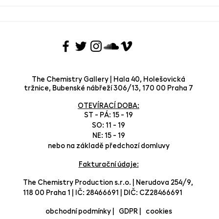
The Chemistry Gallery | Hala 40, Holešovická
tržnice, Bubenské nábřeží 306/13, 170 00 Praha 7
OTEVÍRACÍ DOBA:
ST - PÁ: 15 - 19
SO: 11 - 19
NE: 15 - 19
nebo na základě předchozí domluvy
Fakturační údaje:
The Chemistry Production s.r.o. | Nerudova 254/9,
118 00 Praha 1 | IČ: 28466691 | DIČ: CZ28466691
obchodní podmínky |
GDPR |
cookies