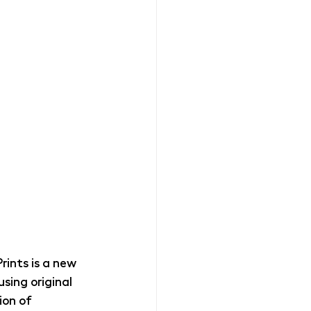
ints is a new 
sing original 
ion of 