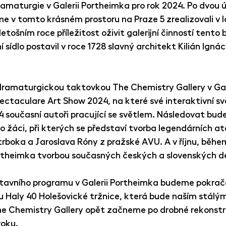
ramaturgie v Galerii Portheimka pro rok 2024. Po dvou 
me v tomto krásném prostoru na Praze 5 zrealizovali v 
tošním roce příležitost oživit galerijní činností tento 
ní sídlo postavil v roce 1728 slavný architekt Kilián Ignác
dramaturgickou taktovkou The Chemistry Gallery v Gale
ctaculare Art Show 2024, na které své interaktivní sv
4 současní autoři pracující se světlem. Následovat bude
 žáci, při kterých se představí tvorba legendárních at
etrboka a Jaroslava Róny z pražské AVU. A v říjnu, běhe
ortheimka tvorbou současných českých a slovenských d
tavního programu v Galerii Portheimka budeme pokrač
u Haly 40 Holešovické tržnice, která bude naším stálý
 Chemistry Gallery opět začneme po drobné rekonstru
roku.