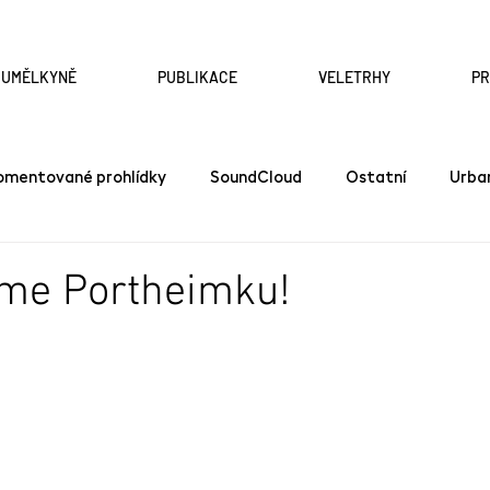
A UMĚLKYNĚ
PUBLIKACE
VELETRHY
P
omentované prohlídky
SoundCloud
Ostatní
Urba
sme Portheimku!