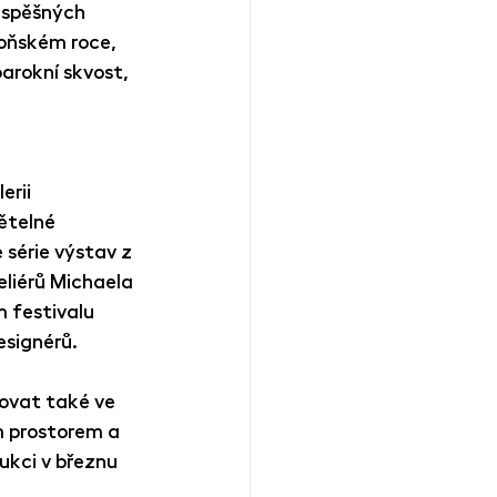
úspěšných 
loňském roce, 
barokní skvost, 
 
rii 
ětelné 
 série výstav z 
eliérů Michaela 
m festivalu 
esignérů.
ovat také ve 
m prostorem a 
kci v březnu 