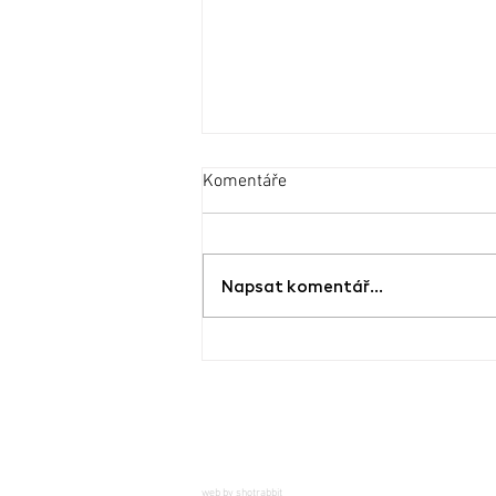
Komentáře
Napsat komentář...
Slavnostní otevřenínové galerie
současného umění ŠMERAL
ART FACTORY
web by shotrabbit