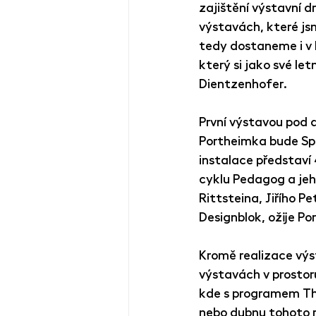
zajištění výstavní d
výstavách, které js
tedy dostaneme i v le
který si jako své let
Dientzenhofer.
První výstavou pod 
Portheimka bude Spe
instalace představí 
cyklu Pedagog a jeho
Rittsteina, Jiřího P
Designblok, ožije P
Kromě realizace výs
výstavách v prostor
kde s programem The
nebo dubnu tohoto 