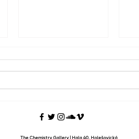
PF 20
Worshopy k výstavě Tři
cour
Dimenze Lásky
The Chemistry Gallery | Hala 40, Holešovická