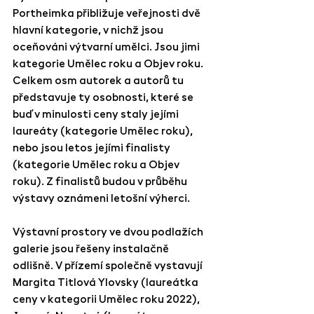
Portheimka přibližuje veřejnosti dvě 
hlavní kategorie, v nichž jsou 
oceňováni výtvarní umělci. Jsou jimi 
kategorie Umělec roku a Objev roku. 
Celkem osm autorek a autorů tu 
představuje ty osobnosti, které se 
buď v minulosti ceny staly jejími 
laureáty (kategorie Umělec roku), 
nebo jsou letos jejími finalisty 
(kategorie Umělec roku a Objev 
roku). Z finalistů budou v průběhu 
výstavy oznámeni letošní výherci.
Výstavní prostory ve dvou podlažích 
galerie jsou řešeny instalačně 
odlišně. V přízemí společně vystavují 
Margita Titlová Ylovsky
 (laureátka 
ceny v kategorii Umělec roku 2022), 