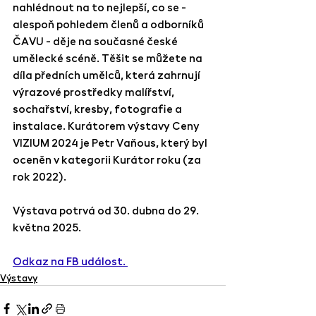
nahlédnout na to nejlepší, co se - 
alespoň pohledem členů a odborníků 
ČAVU - děje na současné české 
umělecké scéně. Těšit se můžete na 
díla předních umělců, která zahrnují 
výrazové prostředky malířství, 
sochařství, kresby, fotografie a 
instalace. Kurátorem výstavy Ceny 
VIZIUM 2024 je 
Petr Vaňous
, který byl 
oceněn v kategorii Kurátor roku (za 
rok 2022).
Výstava potrvá od 30. dubna do 29. 
května 2025.
Odkaz na FB událost. 
Výstavy