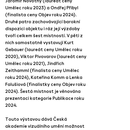
Jaromír Novotný
 (laureát ceny 
Umělec roku 2023) a 
Ondřej Přibyl
(finalista ceny Objev roku 2024). 
Druhé patro zachovávající barokní 
dispozici objektu i ráz její výzdoby 
tvoří celkem šest místností. V pěti z 
nich samostatně vystavují 
Kurt 
Gebauer (
laureát ceny Umělec roku 
2020), 
Viktor Pivovarov
 (laureát ceny 
Umělec roku 2021), 
Jindřich 
Zeithamml
 (finalista ceny Umělec 
roku 2024), 
Kateřina Komm
 a 
Lenka 
Falušiová
 (finalistky ceny Objev roku 
2024). Šestá místnost je věnována 
prezentaci kategorie Publikace roku 
2024.
Touto výstavou dává Česká 
akademie vizuálního umění možnost 