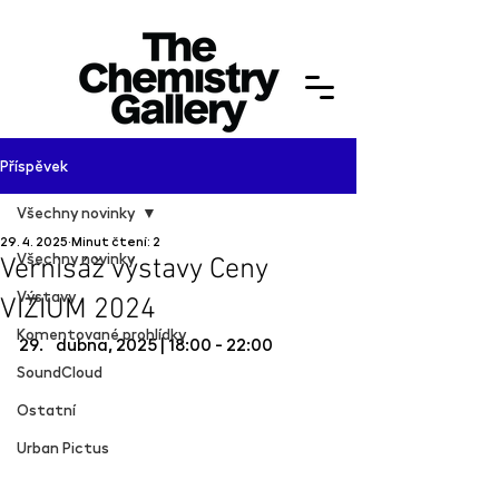
Příspěvek
Všechny novinky
29. 4. 2025
Minut čtení: 2
Všechny novinky
Vernisáž výstavy Ceny
Výstavy
VIZIUM 2024
Komentované prohlídky
dubna, 2025 | 18:00 - 22:00
SoundCloud
Ostatní
Urban Pictus