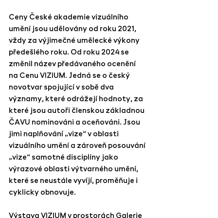
Ceny České akademie vizuálního 
umění jsou udělovány od roku 2021, 
vždy za výjimečné umělecké výkony 
předešlého roku. Od roku 2024 se 
změnil název předávaného ocenění 
na Cenu VIZIUM. Jedná se o český 
novotvar spojující v sobě dva 
významy, které odrážejí hodnoty, za 
které jsou autoři členskou základnou 
ČAVU nominováni a oceňováni. Jsou 
jimi naplňování „vize“ v oblasti 
vizuálního umění a zároveň posouvání 
„vize“ samotné disciplíny jako 
výrazové oblasti výtvarného umění, 
které se neustále vyvíjí, proměňuje i 
cyklicky obnovuje. 
Výstava VIZIUM v prostorách Galerie 