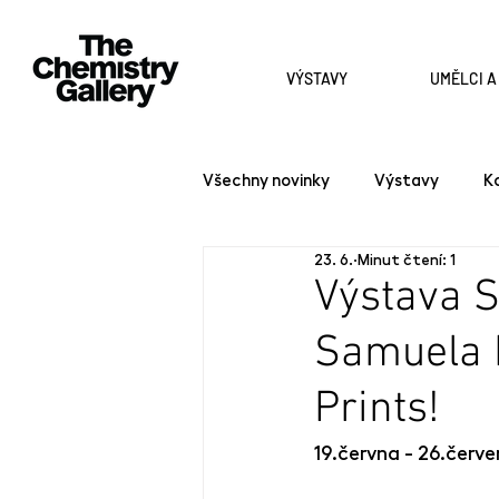
VÝSTAVY
UMĚLCI 
Všechny novinky
Výstavy
K
23. 6.
Minut čtení: 1
Výstava 
Samuela 
Prints!
19.června - 26.červ