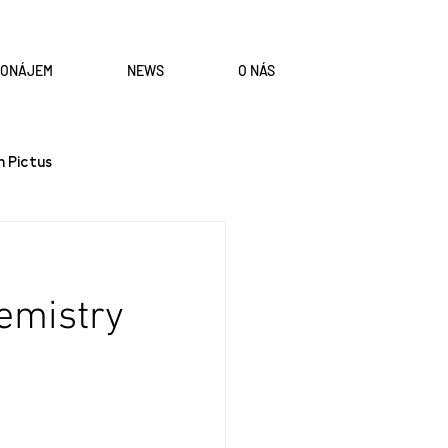
RONÁJEM
NEWS
O NÁS
n Pictus
emistry