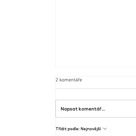
2 komentáře
Napsat komentář...
Výstava Dobrý den, pane
Třídit podle:
Nejnovější
Dientzenhofere