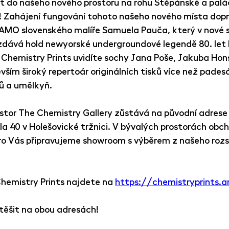
vit do našeho nového prostoru na rohu Štěpánské a palá
y! Zahájení fungování tohoto našeho nového místa dopr
SAMO slovenského malíře Samuela Pauča
, který v nové 
dává hold newyorské undergroundové legendě 80. let B
 Chemistry Prints uvidíte sochy Jana Poše, Jakuba Hon
vším 
široký repertoár originálních tisků více než pades
ů a umělkyň.
ostor The Chemistry Gallery zůstává na původní adrese
la 40 v Holešovické tržnici. V bývalých prostorách obc
ro Vás připravujeme showroom s výběrem z našeho rozs
hemistry Prints najdete na 
https://chemistryprints.a
těšit na obou adresách!