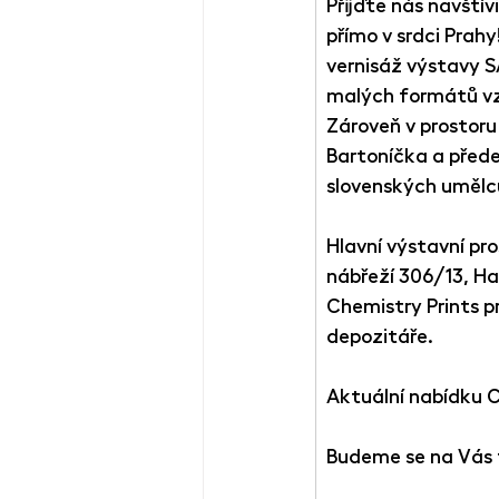
Přijďte nás navští
přímo v srdci Prah
vernisáž výstavy 
malých formátů vz
Zároveň v prostoru
Bartoníčka a přede
slovenských umělc
Hlavní výstavní pr
nábřeží 306/13, Ha
Chemistry Prints p
depozitáře.
Aktuální nabídku C
Budeme se na Vás 