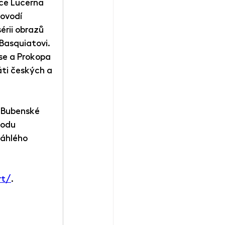
ce Lucerna 
ovodí 
sérii obrazů 
asquiatovi. 
se a Prokopa 
áti českých a 
 Bubenské 
hodu 
áhlého 
rt/
.