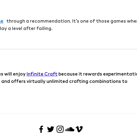
Galle
ne
 through a recommendation. It's one of those games whe
y a level after failing.
 will enjoy 
Infinite Craft
 because it rewards experimentatio
 and offers virtually unlimited crafting combinations to 