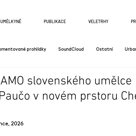
A UMĚLKYNĚ
PUBLIKACE
VELETRHY
P
omentované prohlídky
SoundCloud
Ostatní
Urba
SAMO slovenského umělce
Paučo v novém prstoru Ch
ence, 2026