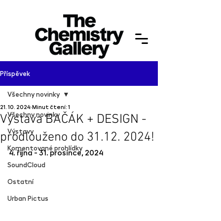
Příspěvek
Všechny novinky
21. 10. 2024
Minut čtení: 1
Všechny novinky
Výstava BAČÁK + DESIGN -
Výstavy
prodlouženo do 31.12. 2024!
Komentované prohlídky
4. řijna - 31. prosince, 2024 
SoundCloud
Ostatní
Urban Pictus