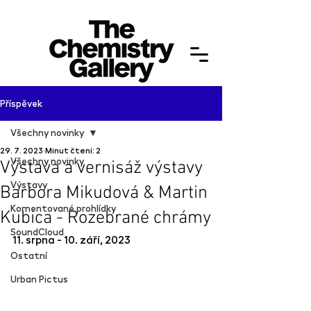
Příspěvek
Všechny novinky
29. 7. 2023
Minut čtení: 2
Všechny novinky
Výstava a vernisáž výstavy
Výstavy
Barbora Mikudová & Martin
Komentované prohlídky
Kubica - Rozebrané chrámy
SoundCloud
11. srpna - 10. září, 2023
Ostatní
Urban Pictus