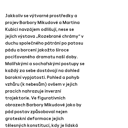
Jakkoliv se výtvarné prostředky a 
projev Barbory Mikudové a Martina 
Kubici navzájem odlišují, nese se 
jejich výstava „Rozebrané chrámy“ v 
duchu společného pátrání po patosu 
pádu a borcení jakožto široce 
pociťovaného dramatu naší doby. 
Malířskými a sochařskými postupy se 
každý za sebe dostávají na dohled 
barokní vypjatosti. Pohled a pohyb 
vzhůru (k nebesům) ovšem v jejich 
pracích nahrazuje inverzní 
trajektorie. Ve figurativních 
obrazech Barbory Mikudové jako by 
pád postav způsoboval nejen 
groteskní deformace jejich 
tělesných konstitucí, kdy je lidská 