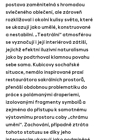
postava zaměnitelná s hromadou 
svlečeného oblečení, ale zároveň 
rozkližoval i okolní kulisy světa, které 
se ukazují jako umělé, konstruované 
a nestabilní. „Teatrální“ atmosférou 
se vyznačují i její interiérová zátiší, 
jejichž efektní iluzivní naturalismus 
jako by podtrhoval klamnou povahu 
sebe sama. Kubicovy sochařské 
situace, nemálo inspirované praxí 
restaurátora sakrálních prostorů, 
přenáší obdobnou problematiku do 
práce s polámanými draperiemi, 
izolovanými fragmenty symbolů a 
zejména do přístupu k samotnému 
výstavnímu prostoru coby „chrámu 
umění“. Zachování, případně ztráta 
tohoto statusu se díky jeho 
intervencím ukazují jako podmíněné 