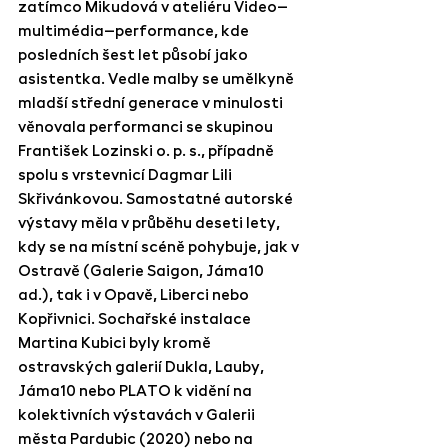
zatímco Mikudová v ateliéru Video–
multimédia–performance, kde 
posledních šest let působí jako 
asistentka. Vedle malby se umělkyně 
mladší střední generace v minulosti 
věnovala performanci se skupinou 
František Lozinski o. p. s., případně 
spolu s vrstevnicí Dagmar Lili 
Skřivánkovou. Samostatné autorské 
výstavy měla v průběhu deseti lety, 
kdy se na místní scéně pohybuje, jak v 
Ostravě (Galerie Saigon, Jáma10 
ad.), tak i v Opavě, Liberci nebo 
Kopřivnici. Sochařské instalace 
Martina Kubici byly kromě 
ostravských galerií Dukla, Lauby, 
Jáma10 nebo PLATO k vidění na 
kolektivních výstavách v Galerii 
města Pardubic (2020) nebo na 