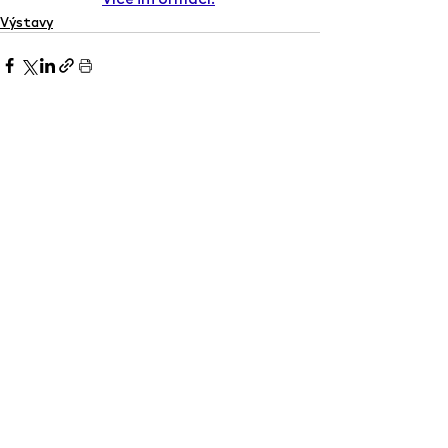
Výstavy
Nejnovější příspěvky
Zobrazit vše