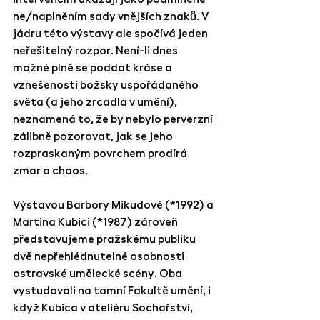
ne/naplněním sady vnějších znaků. V 
jádru této výstavy ale spočívá jeden 
neřešitelný rozpor. Není-li dnes 
možné plně se poddat kráse a 
vznešenosti božsky uspořádaného 
světa (a jeho zrcadla v umění), 
neznamená to, že by nebylo perverzní 
zálibně pozorovat, jak se jeho 
rozpraskaným povrchem prodírá 
zmar a chaos.
Výstavou Barbory Mikudové (*1992) a 
Martina Kubici (*1987) zároveň 
představujeme pražskému publiku 
dvě nepřehlédnutelné osobnosti 
ostravské umělecké scény. Oba 
vystudovali na tamní Fakultě umění, i 
když Kubica v ateliéru Sochařství, 