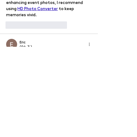
enhancing event photos, I recommend 
using 
HD Photo Converter
 to keep 
memories vivid.
To se mi líbí
Reagovat
Eric
(04. 7.)
Looking forward to this artistic gathering. 
The blend of sculpture and painting 
promises a rich evening. It is a great 
resource for clean content, which you can 
explore further using 
AI Cleaner Text
. See 
you at the gallery!
To se mi líbí
Reagovat
Eric
(04. 7.)
Looking forward to the "Jesus Is Not 
Dead!" exhibition on August 13th! It’s 