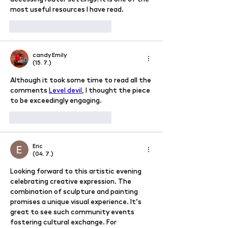
most useful resources I have read.
To se mi líbí
Reagovat
candy Emily
(15. 7.)
Although it took some time to read all the 
comments 
Level devil
, I thought the piece 
to be exceedingly engaging.
To se mi líbí
Reagovat
Eric
(04. 7.)
Looking forward to this artistic evening 
celebrating creative expression. The 
combination of sculpture and painting 
promises a unique visual experience. It’s 
great to see such community events 
fostering cultural exchange. For 