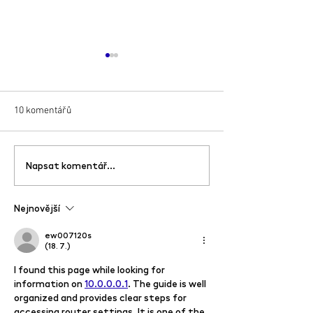
10 komentářů
Skupinová výstava Joie de
SAVE THE DATE –
Napsat komentář...
Vivre
JOIE DE VIVRE v 
Chemistry Galler
Nejnovější
ew007120s
(18. 7.)
I found this page while looking for 
information on 
10.0.0.0.1
. The guide is well 
organized and provides clear steps for 
accessing router settings. It is one of the 