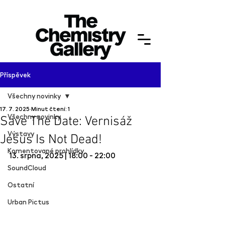
Příspěvek
Všechny novinky
17. 7. 2025
Minut čtení: 1
Všechny novinky
Save The Date: Vernisáž
Výstavy
Jesus Is Not Dead!
Komentované prohlídky
13. srpna, 2025 | 18:00 - 22:00
SoundCloud
Ostatní
Urban Pictus