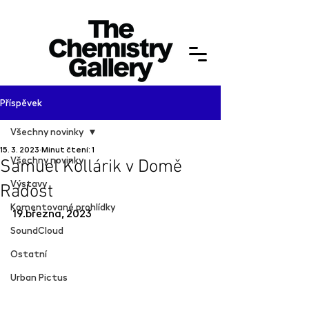
Příspěvek
Všechny novinky
15. 3. 2023
Minut čtení: 1
Všechny novinky
Samuel Kollárik v Domě
Výstavy
Radost
Komentované prohlídky
19.března, 2023
SoundCloud
Ostatní
Urban Pictus