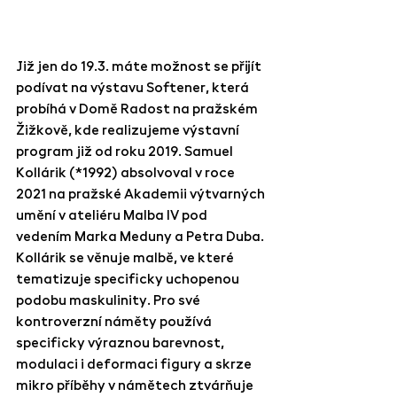
Již jen do 19.3. máte možnost se přijít 
podívat na výstavu Softener, která 
probíhá v Domě Radost na pražském 
Žižkově, kde realizujeme výstavní 
program již od roku 2019. Samuel 
Kollárik (*1992) absolvoval v roce 
2021 na pražské Akademii výtvarných 
umění v ateliéru Malba IV pod 
vedením Marka Meduny a Petra Duba. 
Kollárik se věnuje malbě, ve které 
tematizuje specificky uchopenou 
podobu maskulinity. Pro své 
kontroverzní náměty používá 
specificky výraznou barevnost, 
modulaci i deformaci figury a skrze 
mikro příběhy v námětech ztvárňuje 