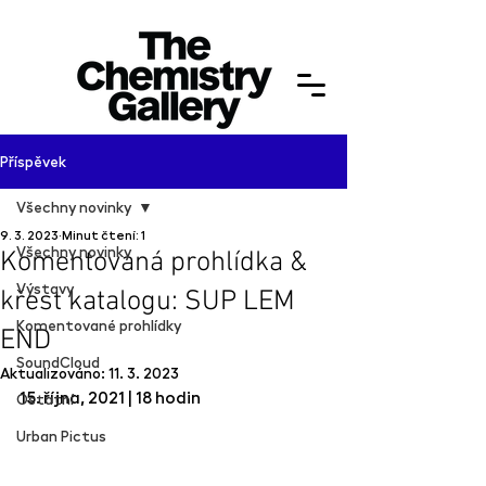
Příspěvek
Všechny novinky
9. 3. 2023
Minut čtení: 1
Všechny novinky
Komentovaná prohlídka &
Výstavy
křest katalogu: SUP LEM
Komentované prohlídky
END
SoundCloud
Aktualizováno:
11. 3. 2023
15. října, 2021 | 18 hodin
Ostatní
Urban Pictus