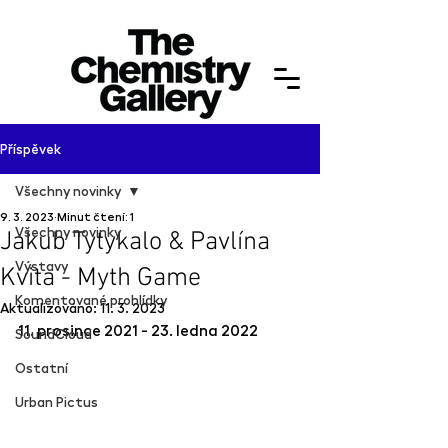
Příspěvek
Všechny novinky
9. 3. 2023
Minut čtení: 1
Všechny novinky
Jakub Tytykalo & Pavlína
Výstavy
Kvita - Myth Game
Komentované prohlídky
Aktualizováno:
11. 3. 2023
11. prosince 2021 - 23. ledna 2022
SoundCloud
Ostatní
Urban Pictus