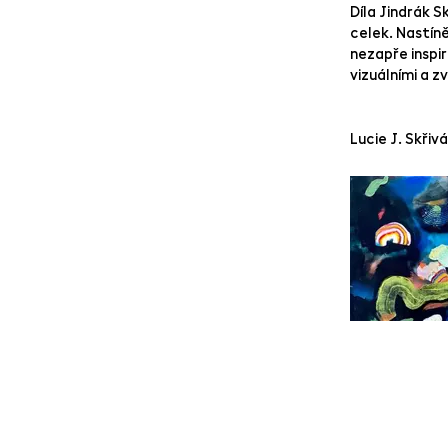
Díla Jindrák S
celek. Nastín
nezapře inspi
vizuálními a 
Lucie J. Skřiv