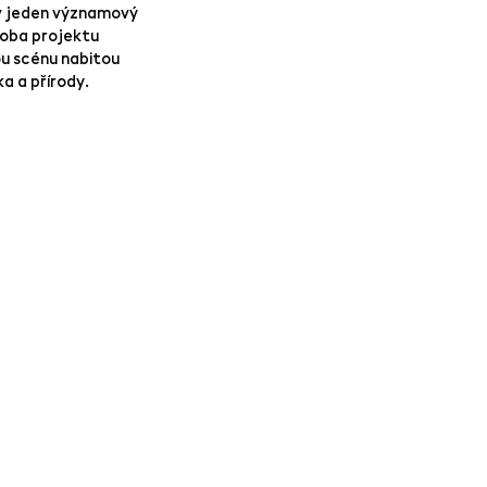
í v jeden významový
doba projektu
ou scénu nabitou
a a přírody.