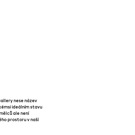
Gallery nese název
kémsi ideálním stavu
ělců ale není
ého prostoru v naší