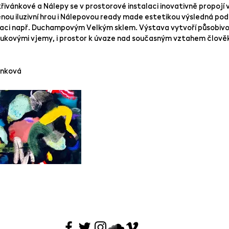
křivánkové a Nálepy se v prostorové instalaci inovativně propoj
ěnou iluzivní hrou i Nálepovou ready made estetikou výsledná po
raci např. Duchampovým Velkým sklem. Výstava vytvoří působiv
zvukovými vjemy, i prostor k úvaze nad současným vztahem člověk
ánková