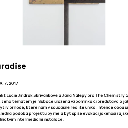
aradise
9. 7. 2017
ekt Lucie Jindrák Skřivánkové a Jana Nálepy pro The Chemistry 
. Jeho tématem je hluboce uložená vzpomínka či představa o ja
bytí v přírodě, které nám v současné realitě uniká. Intence obou um
sledná podoba projektu by měla být spíše evokací jakéhosi rajsk
nictvím intermediální instalace.